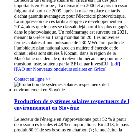
Le secteur de l'énergie solaire en Grèce est l'un des plus
importants en Europe ; il a démarré en 2006 et a pris un essor
fulgurant à partir de 2009, après la mise en place de tarifs
d'achat garantis avantageux pour l'électricité photovoltaïque.
La suppression de ces tarifs a stoppé ce développement en
2014, alors que le pays se classait déjà parmi les plus engagés
dans le photovoltaïque. Un redémarrage est survenu en 2021,
menant la Grèce au 1 rang mondial fin 20. Les nouvelles
fermes solaires d’une puissance de 230 MWc font partie de
l’ambitieux plan national grec en matière d’énergie et de
climat ; elles sont situées à Kozani, dans la région de la
Macédoine occidentale qui relève du mécanisme pour une
transition juste, soutenu par la BEI et par InvestEU.
[pdf]
[FAQ sur Nouveaux onduleurs solaires en Grèce]
Contact en ligne >>
Production de systèmes solaires respectueux de l
environnement en Slovénie
Le secteur de l'énergie en s'approvisionne pour 52 % à partir
de ressources locales et 48 % d'importations. En 2018, le pays
produit 80 % de ses besoins en charbon () ; le nucléaire, la