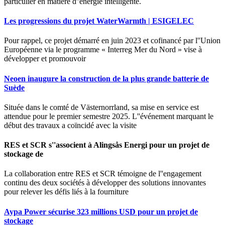
particulier en matière d''énergie intelligente.
Les progressions du projet WaterWarmth | ESIGELEC
Pour rappel, ce projet démarré en juin 2023 et cofinancé par l''Union
Européenne via le programme « Interreg Mer du Nord » vise à
développer et promouvoir
Neoen inaugure la construction de la plus grande batterie de
Suède
Située dans le comté de Västernorrland, sa mise en service est
attendue pour le premier semestre 2025. L''événement marquant le
début des travaux a coïncidé avec la visite
RES et SCR s''associent à Alingsås Energi pour un projet de
stockage de
La collaboration entre RES et SCR témoigne de l''engagement
continu des deux sociétés à développer des solutions innovantes
pour relever les défis liés à la fourniture
Aypa Power sécurise 323 millions USD pour un projet de
stockage