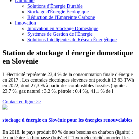
Durabilité
Solutions d'Énergie Durable
Stockage d'Énergie Écologique
Réduction de l'Empreinte Carbone
Innovation
Innovation en Stockage Domestique
Systèmes de Gestion de l'Énergie
Solutions Intelligentes de Réseau Énergétique
Station de stockage d énergie domestique
en Slovénie
L'électricité représente 23,4 % de la consommation finale d'énergie
en 2017 . Les centrales électriques slovènes ont produit 13,63 TWh
en 2022, dont 27,3 % à partir des combustibles fossiles (lignite :
23,7 %, gaz naturel : 3,2 %, pétrole : 0,4 %), 41,1 % de l
Contact en ligne >>
stockage d énergie en Slovénie pour les énergies renouvelables
En 2018, le pays produit 80 % de ses besoins en charbon (lignite) ;
le nucléaire, la biomasse (bois) et l''''hydroélectricité apportent les