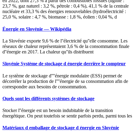
en 2022, dont 27,3 % à partir des combustibles fossiles (lignite :
23,7 %, gaz naturel : 3,2 %, pétrole : 0,4 %), 41,1 % de la centrale
nucléaire et 33,3 % des énergies renouvelables (hydroélectricité :
25,0 %, solaire : 4,7 %, biomasse : 1,8 %, éolien : 0,04 %, d
Énergie en Slovénie — Wikipédia
La Slovénie exporte 9,6 % de l''électricité qu''elle consomme. Les
réseaux de chaleur représentaient 3,6 % de la consommation finale
d''énergie en 2017. La chaleur qu''ils distribuent
Slovénie Système de stockage d énergie derrière le compteur
Le système de stockage d''''énergie modulaire (ESS) permet de
décorréler la production de l''''énergie de sa consommation afin de
correspondre aux besoins de consommation.
Quels sont les différents systèmes de stockage
Stocker l''énergie est un besoin indubitable de la transition
énergétique. On peut toutefois se sentir parfois perdu, parmi tous les
Matériaux d emballage de stockage d énergie en Slovénie