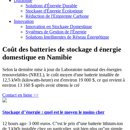
Durabilité
Solutions d'Énergie Durable
Stockage d'Énergie Écologique
Réduction de l'Empreinte Carbone
Innovation
Innovation en Stockage Domestique
Systèmes de Gestion de l'Énergie
Solutions Intelligentes de Réseau Énergétique
Coût des batteries de stockage d énergie
domestique en Namibie
Selon la dernière mise à jour du Laboratoire national des énergies
renouvelables (NREL), le coût moyen d'une batterie installée de
12,5 kWh (kilowatts-heure) est d'environ 19 000 $, ce qui revient à
environ 13 160 $ après avoir obtenu le cré
Contact en ligne >>
Stockage d''énergie : quel est le moyen le moins cher
12 hours ago· 3 000 euros. C''est le prix d''une batterie lithium-ion
de 3 kWh installée chez un particulier, soit bien plus qu''un simple