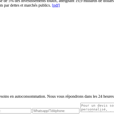
se de 5% des investissements totaux, atteignant 19,9 milliards de dolla
ts par dettes et marchés publics.
[pdf]
s besoins en autoconsommation. Nous vous répondrons dans les 24 heures