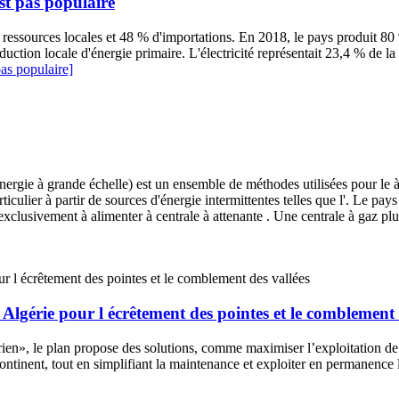
st pas populaire
 ressources locales et 48 % d'importations. En 2018, le pays produit 80 %
oduction locale d'énergie primaire. L'électricité représentait 23,4 % de l
as populaire]
ergie à grande échelle) est un ensemble de méthodes utilisées pour le à 
rticulier à partir de sources d'énergie intermittentes telles que l'. Le p
t exclusivement à alimenter à centrale à attenante . Une centrale à gaz p
 Algérie pour l écrêtement des pointes et le comblement 
n», le plan propose des solutions, comme maximiser l’exploitation de l’
continent, tout en simplifiant la maintenance et exploiter en permanenc