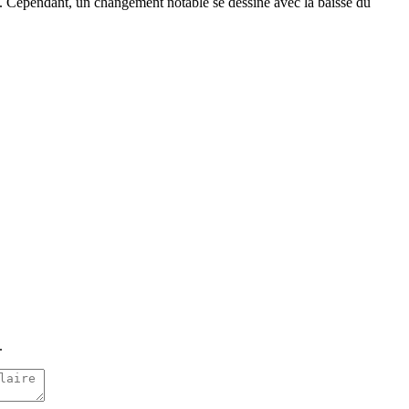
rs. Cependant, un changement notable se dessine avec la baisse du
.