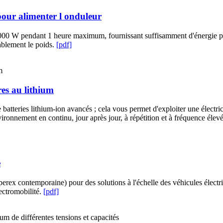
V pour alimenter l onduleur
000 W pendant 1 heure maximum, fournissant suffisamment d'énergie pour
ablement le poids.
[pdf]
res au lithium
atteries lithium-ion avancés ; cela vous permet d'exploiter une électri
vironnement en continu, jour après jour, à répétition et à fréquence élev
e
rex contemporaine) pour des solutions à l'échelle des véhicules élec
ectromobilité.
[pdf]