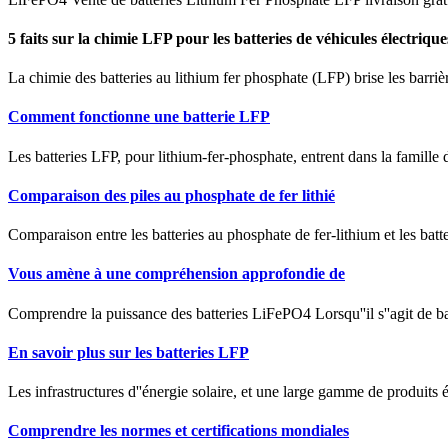
5 faits sur la chimie LFP pour les batteries de véhicules électrique
La chimie des batteries au lithium fer phosphate (LFP) brise les barrièr
Comment fonctionne une batterie LFP
Les batteries LFP, pour lithium-fer-phosphate, entrent dans la famille 
Comparaison des piles au phosphate de fer lithié
Comparaison entre les batteries au phosphate de fer-lithium et les batt
Vous amène à une compréhension approfondie de
Comprendre la puissance des batteries LiFePO4 Lorsqu''il s''agit de b
En savoir plus sur les batteries LFP
Les infrastructures d''énergie solaire, et une large gamme de produits
Comprendre les normes et certifications mondiales