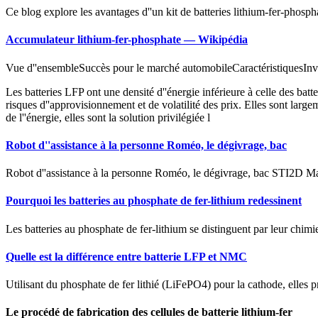
Ce blog explore les avantages d''un kit de batteries lithium-fer-phosp
Accumulateur lithium-fer-phosphate — Wikipédia
Vue d''ensembleSuccès pour le marché automobileCaractéristiquesIn
Les batteries LFP ont une densité d''énergie inférieure à celle des batt
risques d''approvisionnement et de volatilité des prix. Elles sont large
de l''énergie, elles sont la solution privilégiée l
Robot d''assistance à la personne Roméo, le dégivrage, bac
Robot d''assistance à la personne Roméo, le dégivrage, bac STI2D M
Pourquoi les batteries au phosphate de fer-lithium redessinent
Les batteries au phosphate de fer-lithium se distinguent par leur chimie
Quelle est la différence entre batterie LFP et NMC
Utilisant du phosphate de fer lithié (LiFePO4) pour la cathode, elles p
Le procédé de fabrication des cellules de batterie lithium-fer