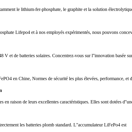
mment le lithium-fer-phosphate, le graphite et la solution électrolytiq
hosphate Lifepo4 et à nos employés expérimentés, nous pouvons concevoi
8 V et de batteries solaires. Concentrez-vous sur l''innovation basée sur
LiFePO4 en Chine, Normes de sécurité les plus élevées, performance, et d
m
s en raison de leurs excellentes caractéristiques. Elles sont dotées d''un
ectement les batteries plomb standard. L''accumulateur LiFePo4 est