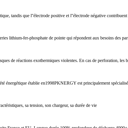
que, tandis que l''électrode positive et l''électrode négative contribuent
ies lithium-fer-phosphate de pointe qui répondent aux besoins des partic
 risques de réactions exothermiques violentes. En cas de perforation, les
gétique établie en1998PKNERGY est principalement spécialisée d
ctéristiques, sa tension, son chargeur, sa durée de vie
tuite France et EU. Longue durée 100% profondeur de décharge 4000+ 