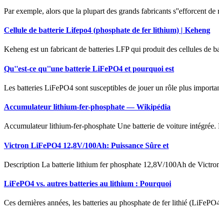
Par exemple, alors que la plupart des grands fabricants s''efforcent d
Cellule de batterie Lifepo4 (phosphate de fer lithium) | Keheng
Keheng est un fabricant de batteries LFP qui produit des cellules de b
Qu''est-ce qu''une batterie LiFePO4 et pourquoi est
Les batteries LiFePO4 sont susceptibles de jouer un rôle plus important
Accumulateur lithium-fer-phosphate — Wikipédia
Accumulateur lithium-fer-phosphate Une batterie de voiture intégrée.
Victron LiFePO4 12,8V/100Ah: Puissance Sûre et
Description La batterie lithium fer phosphate 12,8V/100Ah de Victron
LiFePO4 vs. autres batteries au lithium : Pourquoi
Ces dernières années, les batteries au phosphate de fer lithié (LiFePO