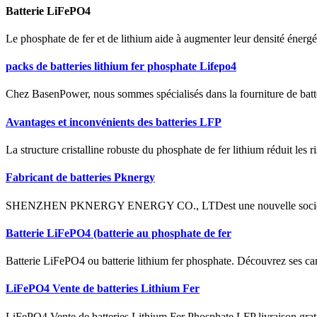
Batterie LiFePO4
Le phosphate de fer et de lithium aide à augmenter leur densité énergéti
packs de batteries lithium fer phosphate Lifepo4
Chez BasenPower, nous sommes spécialisés dans la fourniture de batter
Avantages et inconvénients des batteries LFP
La structure cristalline robuste du phosphate de fer lithium réduit les
Fabricant de batteries Pknergy
SHENZHEN PKNERGY ENERGY CO., LTDest une nouvelle société éner
Batterie LiFePO4 (batterie au phosphate de fer
Batterie LiFePO4 ou batterie lithium fer phosphate. Découvrez ses cara
LiFePO4 Vente de batteries Lithium Fer
LiFePO4 Vente de batteries Lithium Fer Phosphate LFP livraison gra