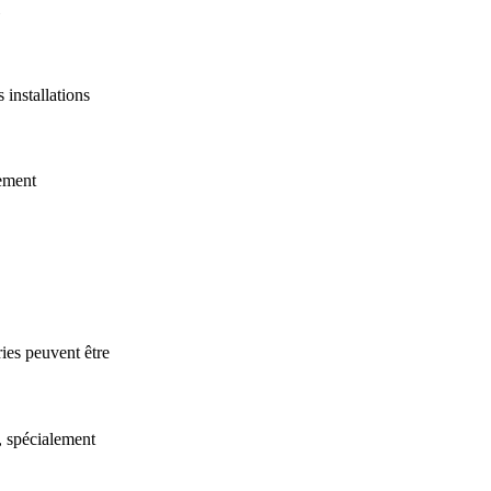
installations
nement
ies peuvent être
, spécialement