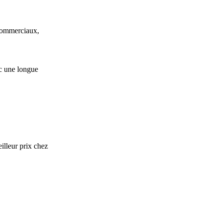
 commerciaux,
c une longue
lleur prix chez