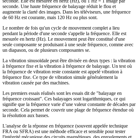
seconde. Elle est mesurée en hertz (Hz), où 1 Hz = 1 image par
seconde. Une haute fréquence de balayage réduit le flou et
augmente la clarté des images. Dans les téléviseurs, une fréquence
de 60 Hz est courante, mais 120 Hz ou plus sont.
Le nombre de fois qu'un cycle de mouvement complet a lieu
pendant la période d'une seconde s'appelle la fréquence. Elle est
mesurée en hertz (Hz). Le mouvement peut être constitué d'une
seule composante se produisant à une seule fréquence, comme avec
un diapason, ou de plusieurs composantes se.
La vibration sinusoïdale peut être divisée en deux types : la vibration
à fréquence fixe et la vibration à fréquence de balayage. Un test où
la fréquence de vibration reste constante est appelé vibration à
fréquence fixe. Ce type de vibration simule généralement la
vibration causée par des machines.
Les premiers essais réalisés sont les essais dit de "balayage en
fréquence croissant". Ces balayages sont logarithmiques, ce qui
signifie que la fréquence varie d’une valeur constante de décades par
seconde. Cela permet de couvrir une plage de fréquence étendue où
la résolution aux basses.
L'analyse de la réponse en fréquence (souvent appelée technique
FRA ou SFRA) est une méthode efficace et sensible pour tester
l'intégrité mécanique des circuits magnétiques, des enroulements et