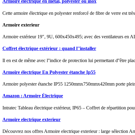
Armoire électrique en métal, polyester ou inox
Cette armoire électrique en polyester renforcé de fibre de verre est très
Armoire exterieur
Armoire extérieur 19″, 9U, 600x450x495; avec des ventilateurs en A
Coffret électrique extérieur : quand l''installer
Il en est de même avec l''indice de protection lui permettant d''être pl
Armoire électrique En Polyester étanche Ip55
Armoire polyester étanche IP55 1250mmx750mmx420mm porte pleineCet
Amazon : Armoire Électrique
Intratec Tableau électrique extérieur, IP65 – Coffret de répartition p
Armoire electrique exterieur
Découvrez nos offres Armoire electrique exterieur : large sélection Arm