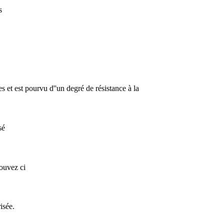
s
s et est pourvu d''un degré de résistance à la
sé
rouvez ci
isée.