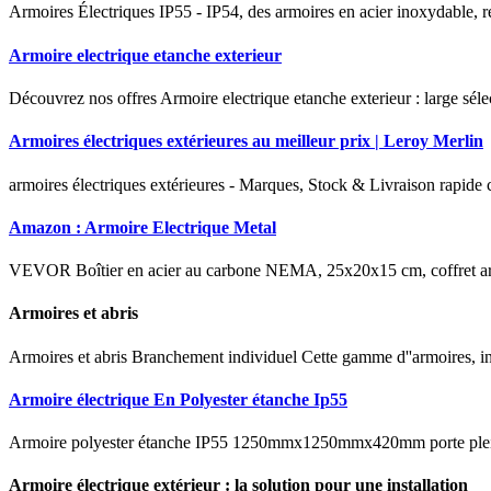
Armoires Électriques IP55 - IP54, des armoires en acier inoxydable, rés
Armoire electrique etanche exterieur
Découvrez nos offres Armoire electrique etanche exterieur : large sélect
Armoires électriques extérieures au meilleur prix | Leroy Merlin
armoires électriques extérieures - Marques, Stock & Livraison rapide
Amazon : Armoire Electrique Metal
VEVOR Boîtier en acier au carbone NEMA, 25x20x15 cm, coffret armoir
Armoires et abris
Armoires et abris Branchement individuel Cette gamme d''armoires, ins
Armoire électrique En Polyester étanche Ip55
Armoire polyester étanche IP55 1250mmx1250mmx420mm porte pleineCe
Armoire électrique extérieur : la solution pour une installation