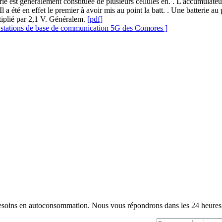
tterie est généralement constituée de plusieurs cellules en. . L'accumulat
 a été en effet le premier à avoir mis au point la batt. . Une batterie au
iplié par 2,1 V. Généralem.
[pdf]
s stations de base de communication 5G des Comores ]
s besoins en autoconsommation. Nous vous répondrons dans les 24 heures