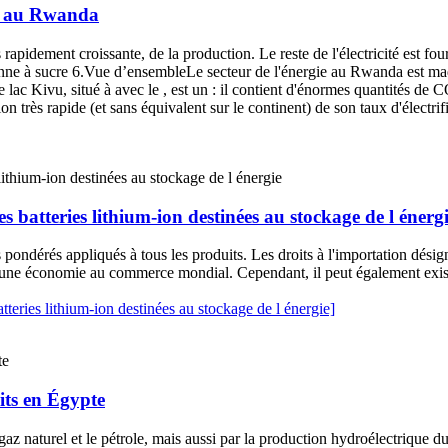
ire au Rwanda
 rapidement croissante, de la production. Le reste de l'électricité est fo
anne à sucre 6.Vue d’ensembleLe secteur de l'énergie au Rwanda est maq
ac Kivu, situé à avec le , est un : il contient d'énormes quantités de CO
n très rapide (et sans équivalent sur le continent) de son taux d'électri
 batteries lithium-ion destinées au stockage de l énerg
pondérés appliqués à tous les produits. Les droits à l'importation désigne
 d'une économie au commerce mondial. Cependant, il peut également existe
eries lithium-ion destinées au stockage de l énergie]
oits en Égypte
az naturel et le pétrole, mais aussi par la production hydroélectrique 