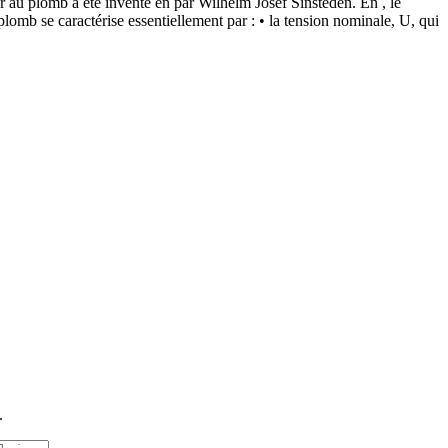
eur au plomb a été inventé en par Wilhelm Josef Sinsteden. En , le
 plomb se caractérise essentiellement par : • la tension nominale, U, qui
.