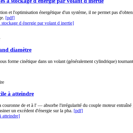
es à stockage d énergie par volant d inertie
ulation et l'optimisation énergétique d'un système, il ne permet pas d'ob
ge.
[pdf]
stockage d énergie par volant d inertie]
rand diamètre
sous forme cinétique dans un volant (généralement cylindrique) tournant 
ile à atteindre
a couronne de et à l' — absorbe l'irrégularité du couple moteur entraîné p
asiner un excédent d'énergie sur la pha.
[pdf]
à atteindre]