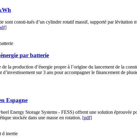
0 kWh
e sont consti-tués d’un cylindre rotatif massif, supporté par lévitation
pdf]
énergie par batterie
de la production d’énergie propre à l’origine du lancement de la constr
iat d’investissement sur 3 ans pour accompagner le financement de plusie
 en Espagne
eel Energy Storage Systems - FESS) offrent une solution éprouvée pour a
inétique stockée dans une masse en rotation.
[pdf]