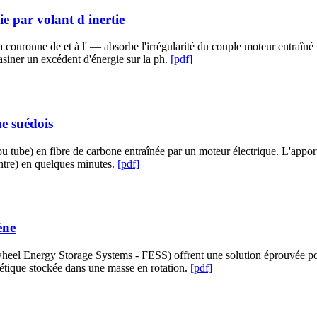
e par volant d inertie
a couronne de et à l' — absorbe l'irrégularité du couple moteur entraîné p
asiner un excédent d'énergie sur la ph.
[pdf]
ne suédois
 tube) en fibre de carbone entraînée par un moteur électrique. L'apport 
ontre) en quelques minutes.
[pdf]
ène
eel Energy Storage Systems - FESS) offrent une solution éprouvée pour a
inétique stockée dans une masse en rotation.
[pdf]