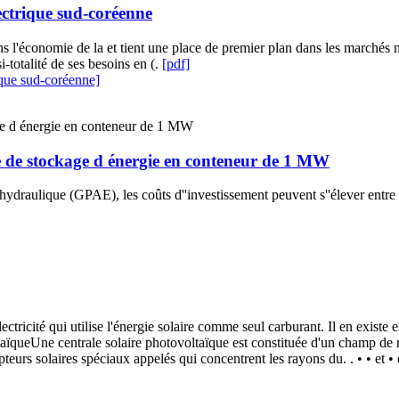
ectrique sud-coréenne
ans l'économie de la et tient une place de premier plan dans les march
i-totalité de ses besoins en (.
[pdf]
ique sud-coréenne]
e de stockage d énergie en conteneur de 1 MW
ydraulique (GPAE), les coûts d''investissement peuvent s''élever entre 
ctricité qui utilise l'énergie solaire comme seul carburant. Il en existe 
taïqueUne centrale solaire photovoltaïque est constituée d'un champ de 
urs solaires spéciaux appelés qui concentrent les rayons du. . • • et • 