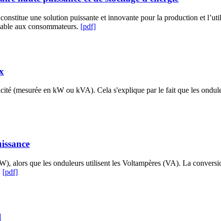
onstitue une solution puissante et innovante pour la production et l’util
n fiable aux consommateurs.
[pdf]
ix
ité (mesurée en kW ou kVA). Cela s'explique par le fait que les onduleu
uissance
 alors que les onduleurs utilisent les Voltampères (VA). La conversion
.
[pdf]
l