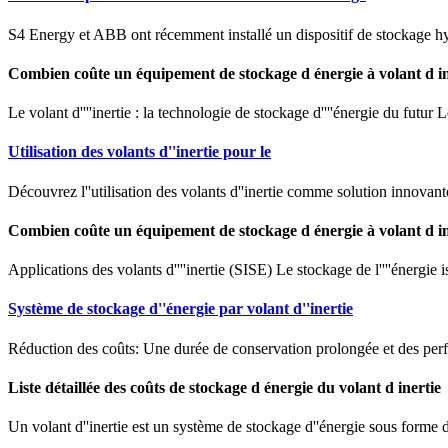
S4 Energy et ABB ont récemment installé un dispositif de stockage hybr
Combien coûte un équipement de stockage d énergie à volant d in
Le volant d''''inertie : la technologie de stockage d''''énergie du futur L
Utilisation des volants d''inertie pour le
Découvrez l''utilisation des volants d''inertie comme solution innovant
Combien coûte un équipement de stockage d énergie à volant d in
Applications des volants d''''inertie (SISE) Le stockage de l''''énergie i
Système de stockage d''énergie par volant d''inertie
Réduction des coûts: Une durée de conservation prolongée et des perf
Liste détaillée des coûts de stockage d énergie du volant d inertie
Un volant d''inertie est un système de stockage d''énergie sous forme d'