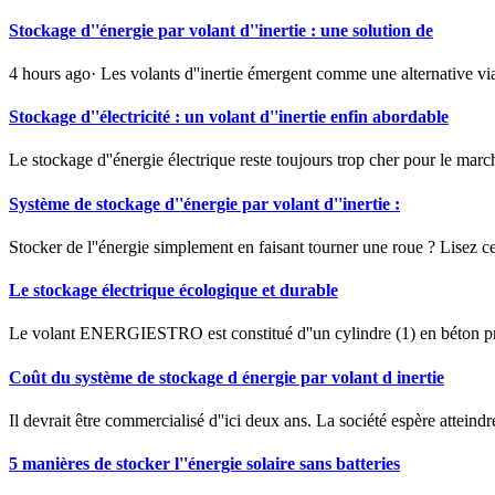
Stockage d''énergie par volant d''inertie : une solution de
4 hours ago· Les volants d''inertie émergent comme une alternative viab
Stockage d''électricité : un volant d''inertie enfin abordable
Le stockage d''énergie électrique reste toujours trop cher pour le marc
Système de stockage d''énergie par volant d''inertie :
Stocker de l''énergie simplement en faisant tourner une roue ? Lisez cet
Le stockage électrique écologique et durable
Le volant ENERGIESTRO est constitué d''un cylindre (1) en béton préco
Coût du système de stockage d énergie par volant d inertie
Il devrait être commercialisé d''ici deux ans. La société espère atteind
5 manières de stocker l''énergie solaire sans batteries