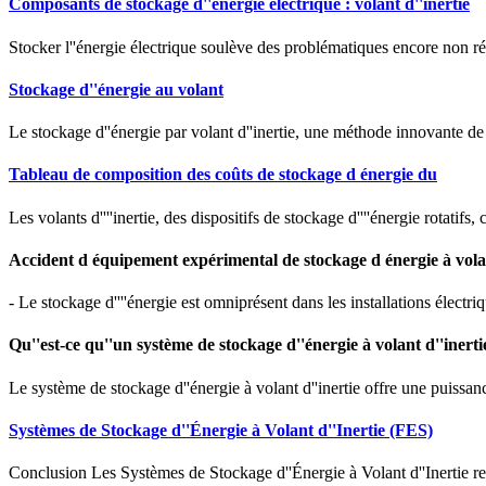
Composants de stockage d''énergie électrique : volant d''inertie
Stocker l''énergie électrique soulève des problématiques encore non rés
Stockage d''énergie au volant
Le stockage d''énergie par volant d''inertie, une méthode innovante d
Tableau de composition des coûts de stockage d énergie du
Les volants d''''inertie, des dispositifs de stockage d''''énergie rotatif
Accident d équipement expérimental de stockage d énergie à volan
- Le stockage d''''énergie est omniprésent dans les installations électriq
Qu''est-ce qu''un système de stockage d''énergie à volant d''inerti
Le système de stockage d''énergie à volant d''inertie offre une puissanc
Systèmes de Stockage d''Énergie à Volant d''Inertie (FES)
Conclusion Les Systèmes de Stockage d''Énergie à Volant d''Inertie r