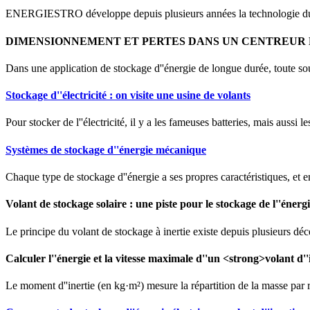
ENERGIESTRO développe depuis plusieurs années la technologie 
DIMENSIONNEMENT ET PERTES DANS UN CENTREUR
Dans une application de stockage d''énergie de longue durée, toute s
Stockage d''électricité : on visite une usine de volants
Pour stocker de l''électricité, il y a les fameuses batteries, mais aussi 
Systèmes de stockage d''énergie mécanique
Chaque type de stockage d''énergie a ses propres caractéristiques, et en
Volant de stockage solaire : une piste pour le stockage de l''énerg
Le principe du volant de stockage à inertie existe depuis plusieurs déce
Calculer l''énergie et la vitesse maximale d''un <strong>volant d''
Le moment d''inertie (en kg·m²) mesure la répartition de la masse par r