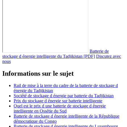
Batterie de
stockage d énergie intelligente du Tadjikistan [PDF]
Discutez avec
nous
Informations sur le sujet
Rail de mise à la terre du cadre de la batterie de stockage d
énergie du Tadjikistan
Société de stockage d énergie par batterie du Tadjikistan
Prix du stockage d énergie sur batterie intelligente
Quel est le prix d une batterie de stockage d énergie
intelligente en Ossétie du Sud
Batterie de stockage d énergie intelligente de la République
démocratique du Congo
Batterie de stockage d énergie intelligente du Luxembourg