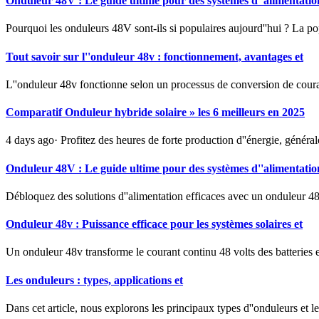
Onduleur 48V : Le guide ultime pour des systèmes d''alimentatio
Pourquoi les onduleurs 48V sont-ils si populaires aujourd''hui ? La po
Tout savoir sur l''onduleur 48v : fonctionnement, avantages et
L''onduleur 48v fonctionne selon un processus de conversion de courant
Comparatif Onduleur hybride solaire » les 6 meilleurs en 2025
4 days ago· Profitez des heures de forte production d''énergie, généra
Onduleur 48V : Le guide ultime pour des systèmes d''alimentatio
Débloquez des solutions d''alimentation efficaces avec un onduleur 48V
Onduleur 48v : Puissance efficace pour les systèmes solaires et
Un onduleur 48v transforme le courant continu 48 volts des batteries en
Les onduleurs : types, applications et
Dans cet article, nous explorons les principaux types d''onduleurs et l