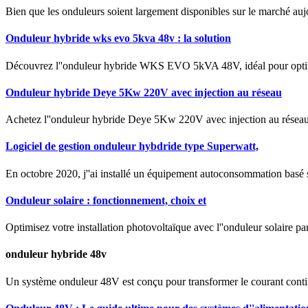
Bien que les onduleurs soient largement disponibles sur le marché auj
Onduleur hybride wks evo 5kva 48v : la solution
Découvrez l''onduleur hybride WKS EVO 5kVA 48V, idéal pour optimis
Onduleur hybride Deye 5Kw 220V avec injection au réseau
Achetez l''onduleur hybride Deye 5Kw 220V avec injection au réseau 
Logiciel de gestion onduleur hybdride type Superwatt,
En octobre 2020, j''ai installé un équipement autoconsommation basé 
Onduleur solaire : fonctionnement, choix et
Optimisez votre installation photovoltaïque avec l''onduleur solaire par
onduleur hybride 48v
Un système onduleur 48V est conçu pour transformer le courant continu