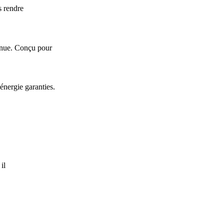
s rendre
inue. Conçu pour
nergie garanties.
il