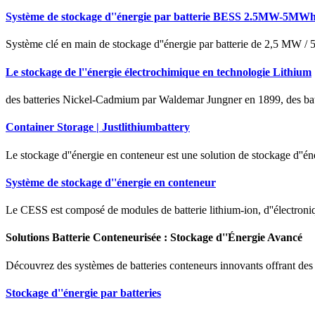
Système de stockage d''énergie par batterie BESS 2.5MW-5MW
Système clé en main de stockage d''énergie par batterie de 2,5 MW /
Le stockage de l''énergie électrochimique en technologie Lithium
des batteries Nickel-Cadmium par Waldemar Jungner en 1899, des batt
Container Storage | Justlithiumbattery
Le stockage d''énergie en conteneur est une solution de stockage d''én
Système de stockage d''énergie en conteneur
Le CESS est composé de modules de batterie lithium-ion, d''électroniq
Solutions Batterie Conteneurisée : Stockage d''Énergie Avancé
Découvrez des systèmes de batteries conteneurs innovants offrant des s
Stockage d''énergie par batteries