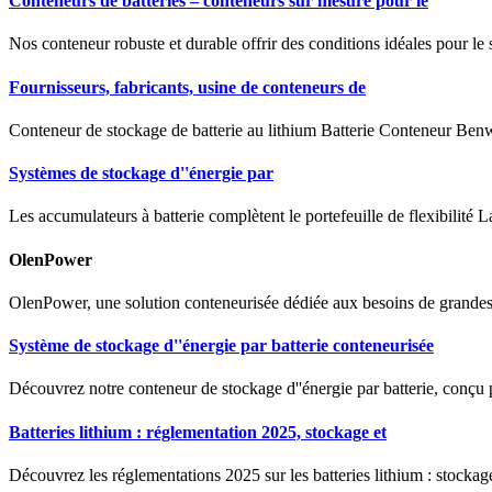
Conteneurs de batteries – conteneurs sur mesure pour le
Nos conteneur robuste et durable offrir des conditions idéales pour le 
Fournisseurs, fabricants, usine de conteneurs de
Conteneur de stockage de batterie au lithium Batterie Conteneur Benw
Systèmes de stockage d''énergie par
Les accumulateurs à batterie complètent le portefeuille de flexibilité L
OlenPower
OlenPower, une solution conteneurisée dédiée aux besoins de grandes ca
Système de stockage d''énergie par batterie conteneurisée
Découvrez notre conteneur de stockage d''énergie par batterie, conçu po
Batteries lithium : réglementation 2025, stockage et
Découvrez les réglementations 2025 sur les batteries lithium : stockag