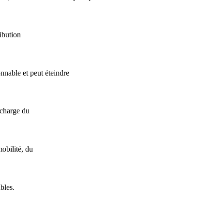
ibution
onnable et peut éteindre
 charge du
obilité, du
bles.