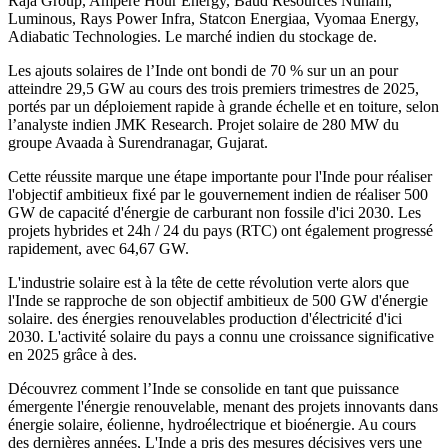
Raja Group, Ampere Hour Energy, Baud Resources Nunam,
Luminous, Rays Power Infra, Statcon Energiaa, Vyomaa Energy,
Adiabatic Technologies. Le marché indien du stockage de.
Les ajouts solaires de l’Inde ont bondi de 70 % sur un an pour
atteindre 29,5 GW au cours des trois premiers trimestres de 2025,
portés par un déploiement rapide à grande échelle et en toiture, selon
l’analyste indien JMK Research. Projet solaire de 280 MW du
groupe Avaada à Surendranagar, Gujarat.
Cette réussite marque une étape importante pour l'Inde pour réaliser
l'objectif ambitieux fixé par le gouvernement indien de réaliser 500
GW de capacité d'énergie de carburant non fossile d'ici 2030. Les
projets hybrides et 24h / 24 du pays (RTC) ont également progressé
rapidement, avec 64,67 GW.
L'industrie solaire est à la tête de cette révolution verte alors que
l'Inde se rapproche de son objectif ambitieux de 500 GW d'énergie
solaire. des énergies renouvelables production d'électricité d'ici
2030. L'activité solaire du pays a connu une croissance significative
en 2025 grâce à des.
Découvrez comment l’Inde se consolide en tant que puissance
émergente l'énergie renouvelable, menant des projets innovants dans
énergie solaire, éolienne, hydroélectrique et bioénergie. Au cours
des dernières années, L'Inde a pris des mesures décisives vers une