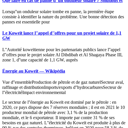
Que faire en cas de panne d''un onduleur solaire ? Solutions et
Lorsqu''un onduleur solaire tombe en panne, la première étape
consiste à identifier la nature du problème. Une bonne détection des
pannes est essentielle pour
Le Koweït lance l''appel d''offres pour un projet solaire de 1,1
GW
L''Autorité koweïtienne pour les partenariats publics lance l''appel
d''offres pour le projet solaire Al Dibdibah et Al Shagaya Phase III,
zone 1, d''une capacité de 1,1 GW, auprès
Énergie au Koweït — Wikipédia
Vue d''ensembleProduction de pétrole et de gaz naturelSecteur aval,
raffinage et distributionImports/exports d''hydrocarburesSecteur de
l''électricitéImpact environnemental
Le secteur de l''énergie au Koweït est dominé par le pétrole : en
2020, ce pays dispose des 7 réserves mondiales ; il est en 2021 le 10
producteur mondial de pétrole avec 3,1 % de la production
mondiale, et le 6 exportateur. Il importe par contre 31 % de ses
besoins en gaz naturel. L''électricité du Koweït est produite à plus de
99 % par des centrales thermiques, brûlant en 2020 pour 58,3 % du