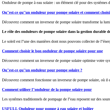
Onduleur de pompe à eau solaire : un élément clé pour des systèmes d
Qu''est-ce qu''un onduleur pour pompe solaire et comment choisi
Découvrez comment un inverseur de pompe solaire transforme la lumière
Le rôle des onduleurs de pompe solaire dans la gestion durable de
Le soleil est l''une des manières dont nous pouvons collecter de l''éne
Comment choisir le bon onduleur de pompe solaire pour une
Découvrez comment un inverseur de pompe solaire optimise votre système d
Qu''est-ce qu''un onduleur pour pompe solaire ?
Découvrez comment fonctionne un inverseur de pompe solaire, où il est u
Comment utiliser l''onduleur de la pompe solaire pour
Les systèmes traditionnels de pompage de l''eau reposent sur des sources
USFULL Onduleur pour pompe à eau solaire et boîtier