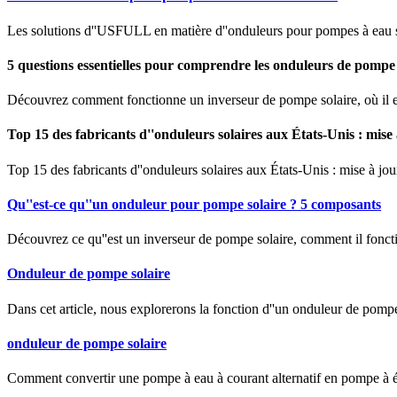
Les solutions d''USFULL en matière d''onduleurs pour pompes à eau so
5 questions essentielles pour comprendre les onduleurs de pompe 
Découvrez comment fonctionne un inverseur de pompe solaire, où il est u
Top 15 des fabricants d''onduleurs solaires aux États-Unis : mise
Top 15 des fabricants d''onduleurs solaires aux États-Unis : mise à jou
Qu''est-ce qu''un onduleur pour pompe solaire ? 5 composants
Découvrez ce qu''est un inverseur de pompe solaire, comment il fonction
Onduleur de pompe solaire
Dans cet article, nous explorerons la fonction d''un onduleur de pompe 
onduleur de pompe solaire
Comment convertir une pompe à eau à courant alternatif en pompe à éne