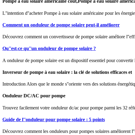
Pompe à eau solaire américaine coût,Pompe à eau solaire améric
L''intention d''acheter Pompe à eau solaire américaine pour les énergi
Comment un onduleur de pompe solaire peut-il améliorer
Découvrez comment un convertisseur de pompe solaire améliore l''effic
Qu''est-ce qu''un onduleur de pompe solaire ?
A onduleur de pompe solaire est un dispositif essentiel pour convertir l
Inverseur de pompe à eau solaire : la clé de solutions efficaces et
Introduction Alors que le monde s''oriente vers des solutions énergét
Onduleur DC/AC pour pompe
Trouvez facilement votre onduleur dc/ac pour pompe parmi les 32 ré
Guide de l''onduleur pour pompe solaire : 5 points
Découvrez comment les onduleurs pour pompes solaires améliorent l''e