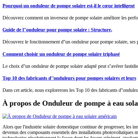
Pourquoi un onduleur de pompe solaire est-il le cœur intelligent
Découvrez comment un inverseur de pompe solaire améliore les performa
Guide de l''onduleur pour pompe solaire : Structure,
Découvrez le fonctionnement d''un onduleur pour pompe solaire, ses 
Comment choisir un onduleur de pompe solaire triphasé
Le choix d''un onduleur de pompe solaire adapté peut s''avérer fastidi
Top 10 des fabricants d''onduleurs pour pompes solaires et leurs
Dans cet article, nous explorerons les Top 10 des fabricants d''onduleu
À propos de Onduleur de pompe à eau sola
Alors que l'industrie solaire domestique continue de progresser, les in
devenus des composants essentiels des installations photovoltaïques m
technologies révolutionnent la façon dont les foyers génèrent, stocken