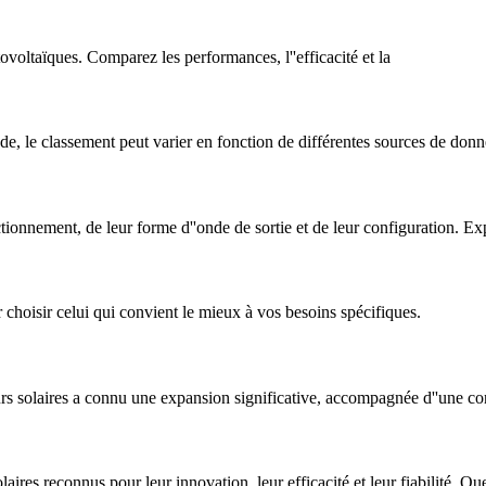
voltaïques. Comparez les performances, l''efficacité et la
de, le classement peut varier en fonction de différentes sources de don
ctionnement, de leur forme d''onde de sortie et de leur configuration. E
r choisir celui qui convient le mieux à vos besoins spécifiques.
eurs solaires a connu une expansion significative, accompagnée d''une co
aires reconnus pour leur innovation, leur efficacité et leur fiabilité. Q