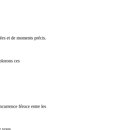
nées et de moments précis.
xplorons ces
ncurrence féroce entre les
ue vous