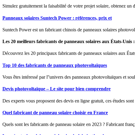
Simulez gratuitement la faisabilité de votre projet solaire, obtenez un
Panneaux solaires Suntech Power : références, prix et
Suntech Power est un fabricant chinois de panneaux solaires photovol
Les 20 meilleurs fabricants de panneaux solaires aux États-Unis :
Découvrez les 20 principaux fabricants de panneaux solaires aux États-
Top 10 des fabricants de panneaux photovoltaïques
Vous êtes intéressé par l''univers des panneaux photovoltaïques et souh
Devis photovoltaïque – Le site pour bien comprendre
Des experts vous proposent des devis en ligne gratuit, ces études sont
Quel fabricant de panneau solaire choisir en France
Quels sont les fabricants de panneau solaire en 2023 ? Fabricant françai