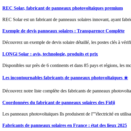
REC Solar, fabricant de panneaux photovoltaïques premium
REC Solar est un fabricant de panneaux solaires innovant, ayant fabri
Exemple de devis panneaux solaires : Transparence Complète
Découvrez un exemple de devis solaire détaillé, les postes clés à vérif
LONGi Solar : avis, technologie, produits et prix
Disponibles sur près de 6 continents et dans 85 pays et régions, les
Les incontournables fabricants de panneaux photovoltaïques ☀️
Découvrez notre liste complète des fabricants de panneaux photovoltaïq
Coordonnées du fabricant de panneaux solaires des Fidji
Les panneaux photovoltaïques Ils produisent de l''''électricité en utilisa
Fabricants de panneaux solaires en France : état des lieux 2025