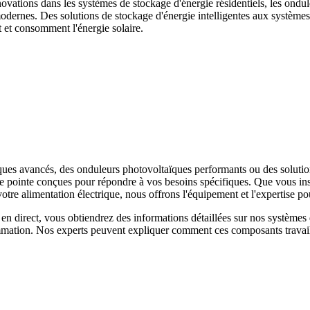
novations dans les systèmes de stockage d'énergie résidentiels, les ondul
odernes. Des solutions de stockage d'énergie intelligentes aux système
t et consomment l'énergie solaire.
es avancés, des onduleurs photovoltaïques performants ou des solution
e pointe conçues pour répondre à vos besoins spécifiques. Que vous inst
e alimentation électrique, nous offrons l'équipement et l'expertise pou
en direct, vous obtiendrez des informations détaillées sur nos système
mmation. Nos experts peuvent expliquer comment ces composants travaill