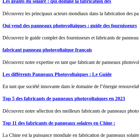
Les géants du solaire : qui domine la fabrication des
Découvrez les principaux acteurs mondiaux dans la fabrication des pan
Qui vend des panneaux photovoltaïques : guide des fournisseurs
Découvrez le guide complet des fournisseurs et fabricants de panneaux
fabricant panneau photovoltaïque français
Découvrez notre expertise en tant que fabricant de panneaux photovol
Les différents Panneaux Photovoltaïques : Le Guide
En tant que société innovante dans le domaine de l''énergie renouvela
Top 5 des fabricants de panneaux photovoltaïques en 2023
Découvrez notre sélection des meilleurs fabricants de panneaux photo
Top 11 des fabricants de panneaux solaires en Chine :
La Chine est la puissance mondiale en fabrication de panneaux solaires,