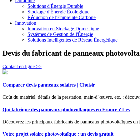
Durabilité
Solutions d'Énergie Durable
Stockage d'Énergie Écologique
Réduction de l'Empreinte Carbone
Innovation
Innovation en Stockage Domestique
Systèmes de Gestion de l'Énergie
Solutions Intelligentes de Réseau Énergétique
Devis du fabricant de panneaux photovoltaï
Contact en ligne >>
Comparer devis panneaux solaires | Choisir
Coût du matériel, détails de la prestation, main-d''œuvre, etc. : découv
Qui fabrique des panneaux photovoltaïques en France ? Les
Découvrez les principaux fabricants de panneaux photovoltaïques en Fra
Votre projet solaire photovoltaïque : un devis gratuit