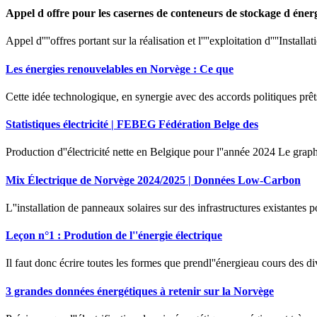
Appel d offre pour les casernes de conteneurs de stockage d éner
Appel d''''offres portant sur la réalisation et l''''exploitation d''''Install
Les énergies renouvelables en Norvège : Ce que
Cette idée technologique, en synergie avec des accords politiques prêts 
Statistiques électricité | FEBEG Fédération Belge des
Production d''électricité nette en Belgique pour l''année 2024 Le graph
Mix Électrique de Norvège 2024/2025 | Données Low-Carbon
L''installation de panneaux solaires sur des infrastructures existantes 
Leçon n°1 : Prodution de l''énergie électrique
Il faut donc écrire toutes les formes que prendl''énergieau cours des di
3 grandes données énergétiques à retenir sur la Norvège