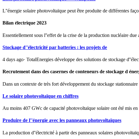
L''énergie solaire photovoltaïque peut être produite de différentes faç
Bilan électrique 2023
Essentiellement sous l''effet de la crise de la production nucléaire du
Stockage d''électricité par batteries : les projets de
4 days ago· TotalEnergies développe des solutions de stockage d''élec
Recrutement dans des casernes de conteneurs de stockage d éner
Dans un contexte de très fort développement du stockage stationnaire d
Le solaire photovoltaïque en chiffres
Au moins 407 GWc de capacité photovoltaïque solaire ont été mis en se
Produire de l''énergie avec les panneaux photovoltaïques
La production d''électricité à partir des panneaux solaires photovoltaï