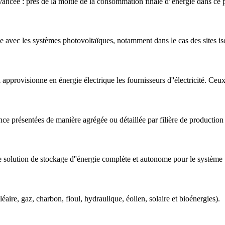
avancée : près de la moitié de la consommation finale d''énergie dans ce 
 avec les systèmes photovoltaïques, notamment dans le cas des sites iso
ui approvisionne en énergie électrique les fournisseurs d''électricité. Ce
ance présentées de manière agrégée ou détaillée par filière de production
e solution de stockage d''énergie complète et autonome pour le système
léaire, gaz, charbon, fioul, hydraulique, éolien, solaire et bioénergies).