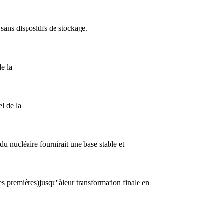
re sans dispositifs de stockage.
de la
l de la
du nucléaire fournirait une base stable et
res premières)jusqu''àleur transformation finale en