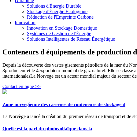
Durabilité
Solutions d'Énergie Durable
Stockage d'Énergie Écologique
Réduction de l'Empreinte Carbone
Innovation
Innovation en Stockage Domestique
Systèmes de Gestion de l'Énergie
Solutions Intelligentes de Réseau Énergétique
Conteneurs d équipements de production d 
Depuis la découverte des vastes gisements pétroliers de la mer du Nord
8producteur et le 4exportateur mondial de gaz naturel. Elle se classe 
internationalesLa Norvège est un acteur mondial majeur du secteur des h
Contact en ligne >>
Zone norvégienne des casernes de conteneurs de stockage d
La Norvège a lancé la création du premier réseau de transport et de st
Quelle est la part du photovoltaïque dans la