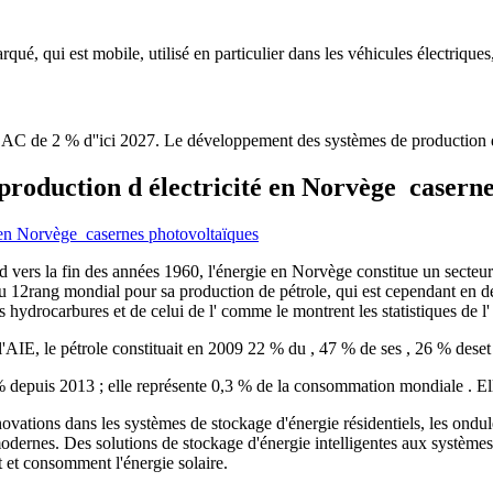
rqué, qui est mobile, utilisé en particulier dans les véhicules électriques
TCAC de 2 % d''ici 2027. Le développement des systèmes de production d''
roduction d électricité en Norvège caserne
 vers la fin des années 1960, l'énergie en Norvège constitue un secteur
au 12rang mondial pour sa production de pétrole, qui est cependant en d
ydrocarbures et de celui de l' comme le montrent les statistiques de l' (
n l'AIE, le pétrole constituait en 2009 22 % du , 47 % de ses , 26 % deset
 depuis 2013 ; elle représente 0,3 % de la consommation mondiale . Ell
novations dans les systèmes de stockage d'énergie résidentiels, les ondul
odernes. Des solutions de stockage d'énergie intelligentes aux système
t et consomment l'énergie solaire.