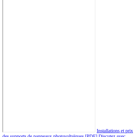
Installations et prix
des supports de panneaux photovoltaïques [PDF]
Discutez avec