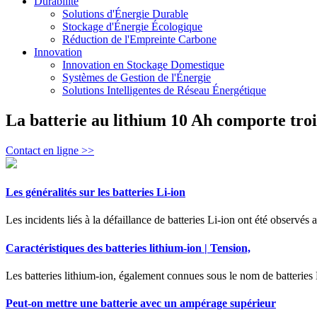
Durabilité
Solutions d'Énergie Durable
Stockage d'Énergie Écologique
Réduction de l'Empreinte Carbone
Innovation
Innovation en Stockage Domestique
Systèmes de Gestion de l'Énergie
Solutions Intelligentes de Réseau Énergétique
La batterie au lithium 10 Ah comporte troi
Contact en ligne >>
Les généralités sur les batteries Li-ion
Les incidents liés à la défaillance de batteries Li-ion ont été observés 
Caractéristiques des batteries lithium-ion | Tension,
Les batteries lithium-ion, également connues sous le nom de batteries L
Peut-on mettre une batterie avec un ampérage supérieur