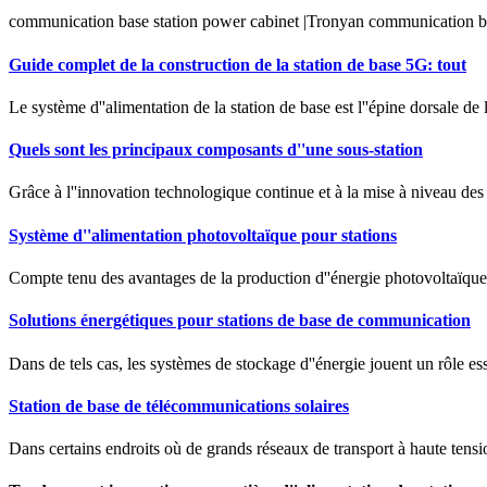
communication base station power cabinet |Tronyan communication ba
Guide complet de la construction de la station de base 5G: tout
Le système d''alimentation de la station de base est l''épine dorsale de
Quels sont les principaux composants d''une sous-station
Grâce à l''innovation technologique continue et à la mise à niveau des
Système d''alimentation photovoltaïque pour stations
Compte tenu des avantages de la production d''énergie photovoltaïque
Solutions énergétiques pour stations de base de communication
Dans de tels cas, les systèmes de stockage d''énergie jouent un rôle esse
Station de base de télécommunications solaires
Dans certains endroits où de grands réseaux de transport à haute tension 