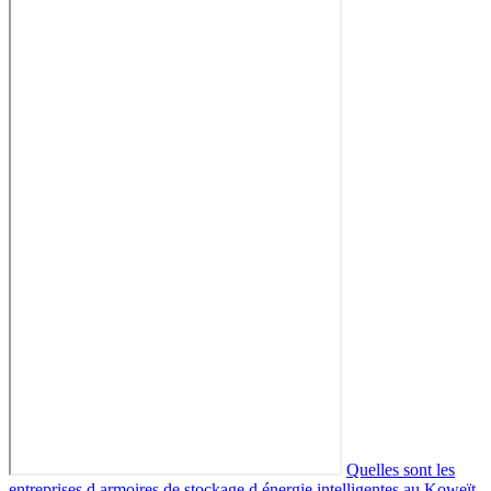
Quelles sont les
entreprises d armoires de stockage d énergie intelligentes au Koweït