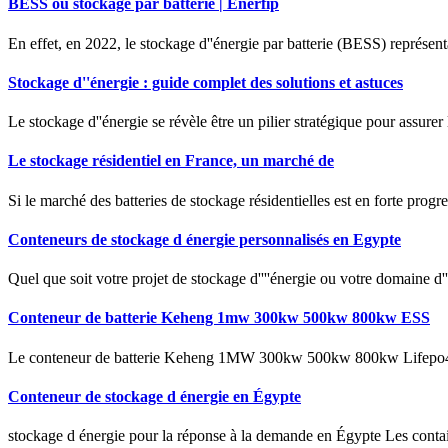
BESS ou stockage par batterie | Enerfip
En effet, en 2022, le stockage d''énergie par batterie (BESS) représen
Stockage d''énergie : guide complet des solutions et astuces
Le stockage d''énergie se révèle être un pilier stratégique pour assurer
Le stockage résidentiel en France, un marché de
Si le marché des batteries de stockage résidentielles est en forte progr
Conteneurs de stockage d énergie personnalisés en Egypte
Quel que soit votre projet de stockage d''''énergie ou votre domaine d
Conteneur de batterie Keheng 1mw 300kw 500kw 800kw ESS
Le conteneur de batterie Keheng 1MW 300kw 500kw 800kw Lifepo4 ESS
Conteneur de stockage d énergie en Égypte
stockage d énergie pour la réponse à la demande en Égypte Les container