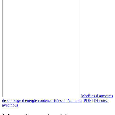
Modèles d armoires
de stockage d énergie conteneurisées en Namibie [PDF]
Discutez
avec nous