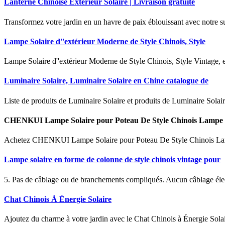
Lanterne Chinoise Exterieur Solaire | Livraison gratuite
Transformez votre jardin en un havre de paix éblouissant avec notre su
Lampe Solaire d''extérieur Moderne de Style Chinois, Style
Lampe Solaire d''extérieur Moderne de Style Chinois, Style Vintage, 
Luminaire Solaire, Luminaire Solaire en Chine catalogue de
Liste de produits de Luminaire Solaire et produits de Luminaire Solai
CHENKUI Lampe Solaire pour Poteau De Style Chinois Lampe 
Achetez CHENKUI Lampe Solaire pour Poteau De Style Chinois Lampe
Lampe solaire en forme de colonne de style chinois vintage pour
5. Pas de câblage ou de branchements compliqués. Aucun câblage électrique
Chat Chinois À Énergie Solaire
Ajoutez du charme à votre jardin avec le Chat Chinois à Énergie Sola