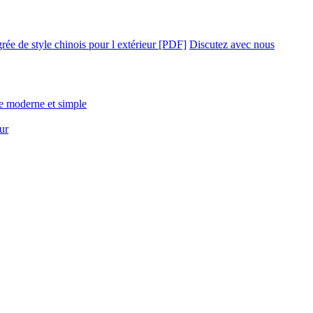
rée de style chinois pour l extérieur [PDF]
Discutez avec nous
le moderne et simple
ur