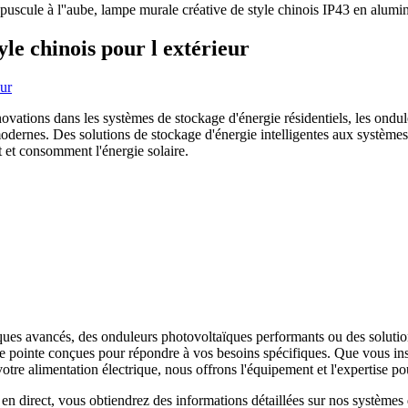
uscule à l''aube, lampe murale créative de style chinois IP43 en alumin
le chinois pour l extérieur
novations dans les systèmes de stockage d'énergie résidentiels, les ondul
odernes. Des solutions de stockage d'énergie intelligentes aux système
t et consomment l'énergie solaire.
es avancés, des onduleurs photovoltaïques performants ou des solution
e pointe conçues pour répondre à vos besoins spécifiques. Que vous inst
e alimentation électrique, nous offrons l'équipement et l'expertise pou
en direct, vous obtiendrez des informations détaillées sur nos système