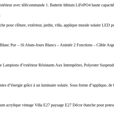
'extérieur avec télécommande 1. Batterie lithium LiFePO4 haute capacité
é
e pour clôture, extérieur, jardin, villa, applique murale solaire LED p
anc Pur – 16 Abats-Jours Blancs – Animée 2 Fonctions – Câble Argen
Lampions d''extérieur Résistants Aux Intempéries, Polyester Suspend
omies d''énergie grâce à un luminaire solaire. Sous forme d''applique, de
nium acrylique vintage Villa E27 paysage E27 Décor étanche pour poteau