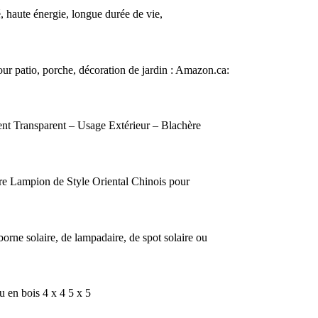
, haute énergie, longue durée de vie,
our patio, porche, décoration de jardin : Amazon.ca:
t Transparent – Usage Extérieur – Blachère
re Lampion de Style Oriental Chinois pour
 borne solaire, de lampadaire, de spot solaire ou
 en bois 4 x 4 5 x 5