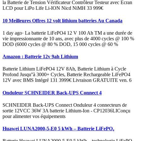
la Batterie de Tension Vérificateur Contrôleur Testeur avec Ecran
LCD pour LiPo Life Li-ION Nicd NiMH 33 999€
10 Meilleures Offres 12 volt lithium batteries Au Canada
1 day ago· La batterie LiFePO4 12 V 100 Ah TM a une durée de
vie impressionnante de 10 ans, avec plus de 4000 cycles @ 100 %
DOD (6000 cycles @ 80 % DOD, 15 000 cycles @ 60 %
Amazon : Batterie 12v 9ah Lithium
Batterie Lithium LiFePO4 12V 8Ah, Batterie Lithium à Cycle
Profond Jusqu''à 3000+ Cycles, Batterie Rechargeable LiFePO4
12V avec BMS Intégré 131 3999€ Livraison GRATUITE ven. 6
Onduleur SCHNEIDER Back-UPS Connect 4
SCHNEIDER Back-UPS Connect Onduleur 4 connecteurs de
sortie 12VCC 36W 3A batterie Lithium-Ion - CP12036LIConçu
pour alimenter vos équipements
Huawei LUNA2000-5-E0 5 kWh – Batterie LiFePO₄
Batterie Huawei LUNA2000-5-E0 5 kWh – technologie LiFePO₄,