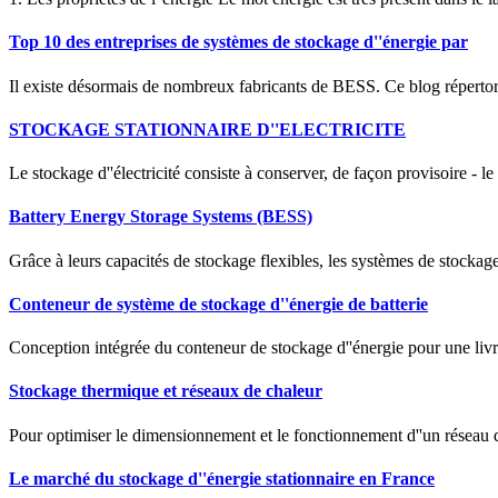
Top 10 des entreprises de systèmes de stockage d''énergie par
Il existe désormais de nombreux fabricants de BESS. Ce blog répertorie
STOCKAGE STATIONNAIRE D''ELECTRICITE
Le stockage d''électricité consiste à conserver, de façon provisoire - le
Battery Energy Storage Systems (BESS)
Grâce à leurs capacités de stockage flexibles, les systèmes de stocka
Conteneur de système de stockage d''énergie de batterie
Conception intégrée du conteneur de stockage d''énergie pour une livra
Stockage thermique et réseaux de chaleur
Pour optimiser le dimensionnement et le fonctionnement d''un réseau d
Le marché du stockage d''énergie stationnaire en France