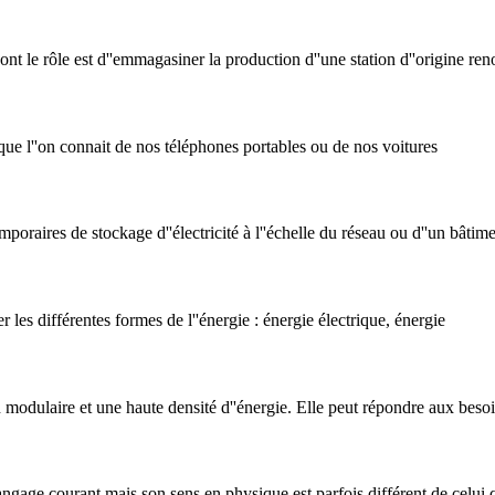
 le rôle est d''emmagasiner la production d''une station d''origine renou
, que l''on connait de nos téléphones portables ou de nos voitures
mporaires de stockage d''électricité à l''échelle du réseau ou d''un bâtim
les différentes formes de l''énergie : énergie électrique, énergie
 modulaire et une haute densité d''énergie. Elle peut répondre aux besoi
langage courant mais son sens en physique est parfois différent de celui 