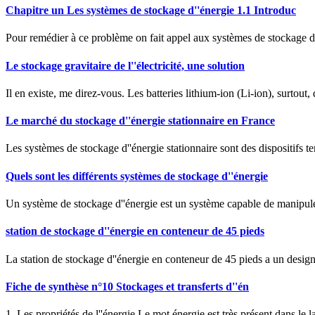
Chapitre un Les systèmes de stockage d''énergie 1.1 Introduc
Pour remédier à ce problème on fait appel aux systèmes de stockage dont
Le stockage gravitaire de l''électricité, une solution
Il en existe, me direz-vous. Les batteries lithium-ion (Li-ion), surtout
Le marché du stockage d''énergie stationnaire en France
Les systèmes de stockage d''énergie stationnaire sont des dispositifs te
Quels sont les différents systèmes de stockage d''énergie
Un système de stockage d''énergie est un système capable de manipuler 
station de stockage d''énergie en conteneur de 45 pieds
La station de stockage d''énergie en conteneur de 45 pieds a un design
Fiche de synthèse n°10 Stockages et transferts d''én
1. Les propriétés de l''énergie Le mot énergie est très présent dans le 