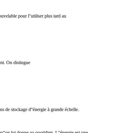
velable pour l''utiliser plus tard au
ent. On distingue
ns de stockage d''énergie à grande échelle.
qu''on lui donne au quotidien. L''énergie est une