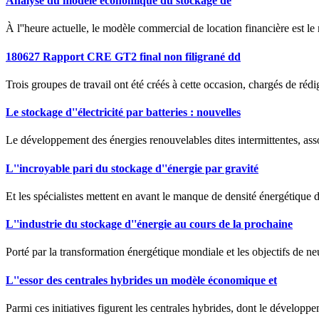
Analyse du modèle économique du stockage de
À l''heure actuelle, le modèle commercial de location financière est l
180627 Rapport CRE GT2 final non filigrané dd
Trois groupes de travail ont été créés à cette occasion, chargés de réd
Le stockage d''électricité par batteries : nouvelles
Le développement des énergies renouvelables dites intermittentes, asso
L''incroyable pari du stockage d''énergie par gravité
Et les spécialistes mettent en avant le manque de densité énergétique d
L''industrie du stockage d''énergie au cours de la prochaine
Porté par la transformation énergétique mondiale et les objectifs de neu
L''essor des centrales hybrides un modèle économique et
Parmi ces initiatives figurent les centrales hybrides, dont le dévelop