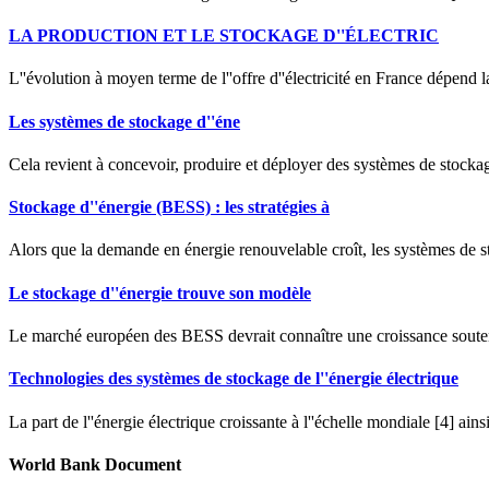
LA PRODUCTION ET LE STOCKAGE D''ÉLECTRIC
L''évolution à moyen terme de l''offre d''électricité en France dépend 
Les systèmes de stockage d''éne
Cela revient à concevoir, produire et déployer des systèmes de stockag
Stockage d''énergie (BESS) : les stratégies à
Alors que la demande en énergie renouvelable croît, les systèmes de s
Le stockage d''énergie trouve son modèle
Le marché européen des BESS devrait connaître une croissance souten
Technologies des systèmes de stockage de l''énergie électrique
La part de l''énergie électrique croissante à l''échelle mondiale [4] a
World Bank Document