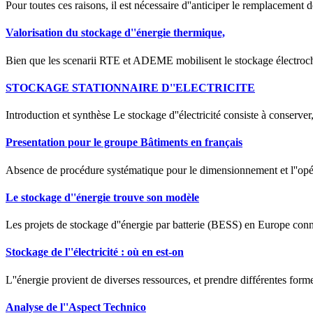
Pour toutes ces raisons, il est nécessaire d''anticiper le remplacement d
Valorisation du stockage d''énergie thermique,
Bien que les scenarii RTE et ADEME mobilisent le stockage électroc
STOCKAGE STATIONNAIRE D''ELECTRICITE
Introduction et synthèse Le stockage d''électricité consiste à conserver
Presentation pour le groupe Bâtiments en français
Absence de procédure systématique pour le dimensionnement et l''op
Le stockage d''énergie trouve son modèle
Les projets de stockage d''énergie par batterie (BESS) en Europe conn
Stockage de l''électricité : où en est-on
L''énergie provient de diverses ressources, et prendre différentes formes
Analyse de l''Aspect Technico