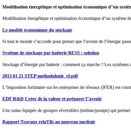
Modélisation énergétique et optimisation économique d''un systè
Modélisation énergétique et optimisation économique d''un système de
Le modèle économique du stockage
Si tout le monde s''accorde pour penser que l''avenir de l''énergie passer
Système de stockage par batterie BESS : solution
Stockage d''énergie par batterie : comment ça marche ? Les systèmes de 
2013 01 21 STEP methodologie_vf.pdf
L''imposition forfaitaire sur les entreprises de réseaux (IFER) est const
EDF R&D Créer de la valeur et préparer l''avenir
Une usine équipée de groupes réversibles (turbine/pompe) qui permet de 
Rapport Travaux relaTifs au nouveau nucléair