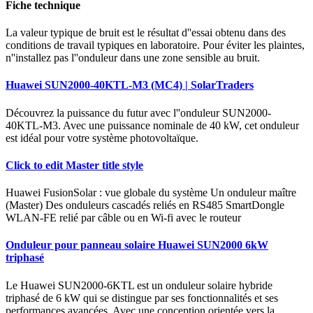
Fiche technique
La valeur typique de bruit est le résultat d''essai obtenu dans des
conditions de travail typiques en laboratoire. Pour éviter les plaintes,
n''installez pas l''onduleur dans une zone sensible au bruit.
Huawei SUN2000-40KTL-M3 (MC4) | SolarTraders
Découvrez la puissance du futur avec l''onduleur SUN2000-
40KTL-M3. Avec une puissance nominale de 40 kW, cet onduleur
est idéal pour votre système photovoltaïque.
Click to edit Master title style
Huawei FusionSolar : vue globale du système Un onduleur maître
(Master) Des onduleurs cascadés reliés en RS485 SmartDongle
WLAN-FE relié par câble ou en Wi-fi avec le routeur
Onduleur pour panneau solaire Huawei SUN2000 6kW
triphasé
Le Huawei SUN2000-6KTL est un onduleur solaire hybride
triphasé de 6 kW qui se distingue par ses fonctionnalités et ses
performances avancées. Avec une conception orientée vers la