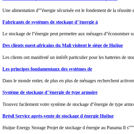
Une alimentation d''''énergie sécurisée est le fondement de la réussite et 
Fabricants de systèmes de stockage d''énergie à
Le stockage de l''énergie peut permettre aux ménages d''économiser sur
Des clients ouest-africains du Mali visitent le siège de Huijue
Les clients ont manifesté un intérêt particulier pour les batteries de st
Les principes fondamentaux des systèmes de
Dans le monde entier, de plus en plus de ménages recherchent activeme
Système de stockage d''énergie de type armoire
Trouvez facilement votre système de stockage d''énergie de type armoi
Brésil Service après-vente de stockage d énergie Huijue
Huijue Energy Storage Projet de stockage d énergie au Panama Il s'''''''