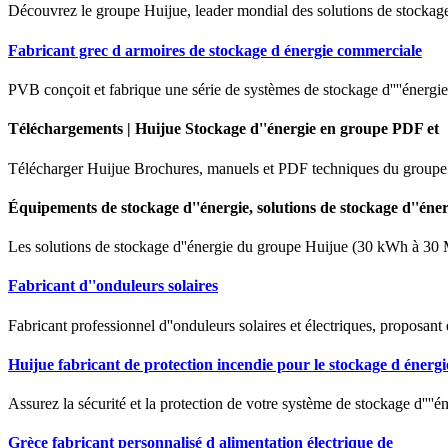
Découvrez le groupe Huijue, leader mondial des solutions de stockage 
Fabricant grec d armoires de stockage d énergie commerciale
PVB conçoit et fabrique une série de systèmes de stockage d''''énergi
Téléchargements | Huijue Stockage d''énergie en groupe PDF et
Télécharger Huijue Brochures, manuels et PDF techniques du groupe s
Équipements de stockage d''énergie, solutions de stockage d''éner
Les solutions de stockage d''énergie du groupe Huijue (30 kWh à 30 MWh
Fabricant d''onduleurs solaires
Fabricant professionnel d''onduleurs solaires et électriques, proposant
Huijue fabricant de protection incendie pour le stockage d énergi
Assurez la sécurité et la protection de votre système de stockage d''''é
Grèce fabricant personnalisé d alimentation électrique de