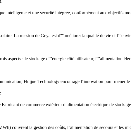
d
que intelligente et une sécurité intégrée, conformément aux objectifs m
olaire. La mission de Geya est d''''améliorer la qualité de vie et l''''envi
is aspects : le stockage d''''énergie côté utilisateur, l''''alimentation élect
mmunication, Huijue Technology encourage l''innovation pour mener le
e
e Fabricant de commerce extérieur d alimentation électrique de stockag
h) couvrent la gestion des coûts, l''alimentation de secours et les mi