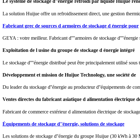
Le système de stockage d''énergie refroidi par liquide Huijue ren
La solution Huijue offre un refroidissement direct, une gestion thermi
Fabricant grec de sources d armoires de stockage d énergie pour
GEYA : votre meilleur. Fabricant d''''armoires de stockage d''''énergie s
Exploitation de l usine du groupe de stockage d énergie intégré
Le stockage d''''énergie distribué peut être principalement utilisé sous tro
Développement et mission de Huijue Technology, une société de
Du leader du stockage d''énergie au producteur d''équipements de co
Ventes directes du fabricant asiatique d alimentation électrique d
Fabricant de commerce extérieur d alimentation électrique de stockag
Équipements de stockage d''énergie, solutions de stockage
Les solutions de stockage d''énergie du groupe Huijue (30 kWh à 30 MW