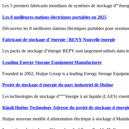
Les 5 premiers fabricants mondiaux de systèmes de stockage d''''énergi
Les 8 meilleures stations électriques portables en 2025
Découvrez les 8 meilleures stations électriques portables pour aventures
Fabricant de stockage d''énergie | BENY Nouvelle énergie
Les packs de stockage d''énergie BEPY sont largement utilisés dans le
Leading Energy Storage Equipment Manufacturer
Founded in 2002, Huijue Group is a leading Energy Storage Equipmen
Projet de stockage d énergie du parc industriel de Huijue
Les technologies de stockage d''''''''énergie à air liquide (LAES) visent l'''''
Kigali Huijue Technology Adresse du projet de stockage d énergi
Huijue nouveau modèle d alimentation électrique à stockage d Maintien