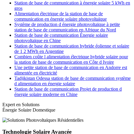
Station de base de communication à énergie solaire 5 kWh en
gros
Alimentation électrique de la station de base de
communication en énergie solaire photovoltaïque
Système de production d énergie photovoltaïque à petite
station de base de communication en Afrique du Nord
Station de base de communication Énergie solaire
photovoltaïque en Chine
Station de base de communication hybride éolienne et solaire
de 1 2 MWh en Argentine
Combien coûte l alimentation électrique hybride solaire pour
la station de base de communication en Côte d Ivoire
Une petite station de base de communication en Andorre est
alimentée en électricité
Tadjikistan Odessa station de base de communication système
d alimentation en énergie solaire
Station de base de communication Projet de production d
énergie solaire moderne en Chine
Expert en Solutions
Énergie Solaire Domestique
Technologie Solaire Avancée