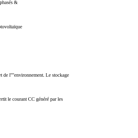
ophasés &
otovoltaïque
et de l''''environnement. Le stockage
it le courant CC généré par les