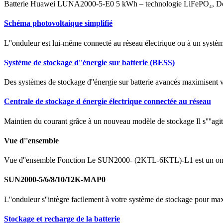
Batterie Huawei LUNA2000-5-E0 5 kWh – technologie LiFePO₄, DoD
Schéma photovoltaique simplifié
L''onduleur est lui-même connecté au réseau électrique ou à un systèm
Système de stockage d''énergie sur batterie (BESS)
Des systèmes de stockage d''énergie sur batterie avancés maximisent vot
Centrale de stockage d énergie électrique connectée au réseau
Maintien du courant grâce à un nouveau modèle de stockage Il s''''agit n
Vue d''ensemble
Vue d''ensemble Fonction Le SUN2000- (2KTL-6KTL)-L1 est un ondule
SUN2000-5/6/8/10/12K-MAP0
L''onduleur s''intègre facilement à votre système de stockage pour maximi
Stockage et recharge de la batterie