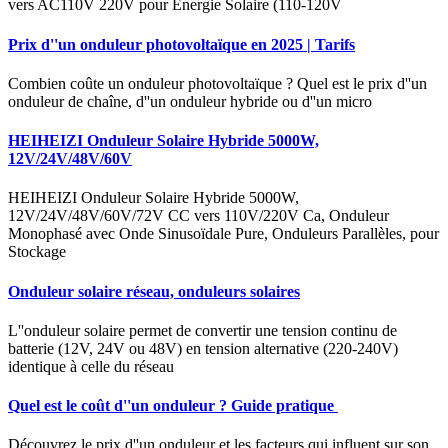
vers AC110V 220V pour Énergie Solaire (110-120V
Prix d''un onduleur photovoltaïque en 2025 | Tarifs
Combien coûte un onduleur photovoltaïque ? Quel est le prix d''un
onduleur de chaîne, d''un onduleur hybride ou d''un micro
HEIHEIZI Onduleur Solaire Hybride 5000W,
12V/24V/48V/60V
HEIHEIZI Onduleur Solaire Hybride 5000W,
12V/24V/48V/60V/72V CC vers 110V/220V Ca, Onduleur
Monophasé avec Onde Sinusoïdale Pure, Onduleurs Parallèles, pour
Stockage
Onduleur solaire réseau, onduleurs solaires
L''onduleur solaire permet de convertir une tension continu de
batterie (12V, 24V ou 48V) en tension alternative (220-240V)
identique à celle du réseau
Quel est le coût d''un onduleur ? Guide pratique ️
Découvrez le prix d''un onduleur et les facteurs qui influent sur son