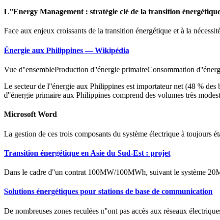
L''Energy Management : stratégie clé de la transition énergétiqu
Face aux enjeux croissants de la transition énergétique et à la nécess
Énergie aux Philippines — Wikipédia
Vue d''ensembleProduction d''énergie primaireConsommation d''énergie 
Le secteur de l''énergie aux Philippines est importateur net (48 % de
d''énergie primaire aux Philippines comprend des volumes très modes
Microsoft Word
La gestion de ces trois composants du système électrique à toujours étai
Transition énergétique en Asie du Sud-Est : projet
Dans le cadre d''un contrat 100MW/100MWh, suivant le système 
Solutions énergétiques pour stations de base de communication
De nombreuses zones reculées n''ont pas accès aux réseaux électriques 