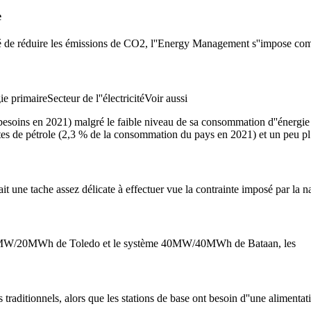
e
ité de réduire les émissions de CO2, l''Energy Management s''impose comm
primaireSecteur de l''électricitéVoir aussi
s besoins en 2021) malgré le faible niveau de sa consommation d''énergie
tes de pétrole (2,3 % de la consommation du pays en 2021) et un peu pl
t une tache assez délicate à effectuer vue la contrainte imposé par la na
20MW/20MWh de Toledo et le système 40MW/40MWh de Bataan, les
traditionnels, alors que les stations de base ont besoin d''une alimenta