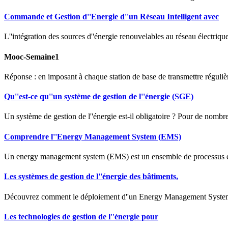
Commande et Gestion d''Energie d''un Réseau Intelligent avec
L''intégration des sources d''énergie renouvelables au réseau électr
Mooc-Semaine1
Réponse : en imposant à chaque station de base de transmettre régulièr
Qu''est-ce qu''un système de gestion de l''énergie (SGE)
Un système de gestion de l''énergie est-il obligatoire ? Pour de nombreu
Comprendre l''Energy Management System (EMS)
Un energy management system (EMS) est un ensemble de processus et d
Les systèmes de gestion de l''énergie des bâtiments,
Découvrez comment le déploiement d''un Energy Management System (
Les technologies de gestion de l''énergie pour