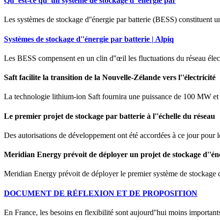
Qu''est-ce qu''un système de stockage d''énergie par
Les systèmes de stockage d''énergie par batterie (BESS) constituent une
Systèmes de stockage d''énergie par batterie | Alpiq
Les BESS compensent en un clin d''œil les fluctuations du réseau électri
Saft facilite la transition de la Nouvelle-Zélande vers l''électricité
La technologie lithium-ion Saft fournira une puissance de 100 MW et u
Le premier projet de stockage par batterie à l''échelle du réseau
Des autorisations de développement ont été accordées à ce jour pour 
Meridian Energy prévoit de déployer un projet de stockage d''én
Meridian Energy prévoit de déployer le premier système de stockage d'
DOCUMENT DE RÉFLEXION ET DE PROPOSITION
En France, les besoins en flexibilité sont aujourd''hui moins importan