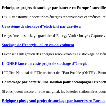
Principaux projets de stockage par batterie en Europe à surveille
L''UE transforme le secteur des énergies renouvelables et améliore l''e
Ce système de stockage d''électricité par gravité a
Le système de stockage gravitaire d''Energy Vault / Image : Capture v
Stockage de l''energie : où en est-on vraiment
Favoriser l''intégration des énergies renouvelables Le stockage de l''én
L''ONEE lance un vaste projet de stockage d''énergie
L''Office National de l''Électricité et de l''Eau Potable (ONEE) - Branc
Le stockage par batterie, une solution pour accompagner l''éolie
Si elles jouent encore un rôle marginal, les batteries stationnaires pourr
Belgique : plus grand projet de stockage par batteries en Europe