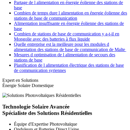
Partage de l alimentation en énergie éolienne des stations de
base
Combien de temps dure l alimentation en énergie éolienne des
stations de base de communication
Alimentation insuffisante en énergie éolienne des stations de
base
Combien de stations de base de communication y a-t-il en
Mongolie avec des batteries à flux liquide
Quelle entreprise est la meilleure pour les modules d
alimentation des stations de base de communication de Malte
Mesures d optimisation de l alimentation de secours des
stations de base
Planification de l alimentation électrique des stations de base
de communication syriennes
Expert en Solutions
Énergie Solaire Domestique
Technologie Solaire Avancée
Spécialiste des Solutions Résidentielles
Équipe d'Expertise Photovoltaïque
Onduleurs et Batteries Direct Usine