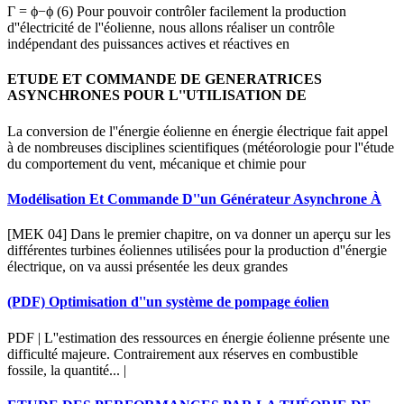
Γ = ϕ−ϕ (6) Pour pouvoir contrôler facilement la production
d''électricité de l''éolienne, nous allons réaliser un contrôle
indépendant des puissances actives et réactives en
ETUDE ET COMMANDE DE GENERATRICES
ASYNCHRONES POUR L''UTILISATION DE
La conversion de l''énergie éolienne en énergie électrique fait appel
à de nombreuses disciplines scientifiques (météorologie pour l''étude
du comportement du vent, mécanique et chimie pour
Modélisation Et Commande D''un Générateur Asynchrone À
[MEK 04] Dans le premier chapitre, on va donner un aperçu sur les
différentes turbines éoliennes utilisées pour la production d''énergie
électrique, on va aussi présentée les deux grandes
(PDF) Optimisation d''un système de pompage éolien
PDF | L''estimation des ressources en énergie éolienne présente une
difficulté majeure. Contrairement aux réserves en combustible
fossile, la quantité... |