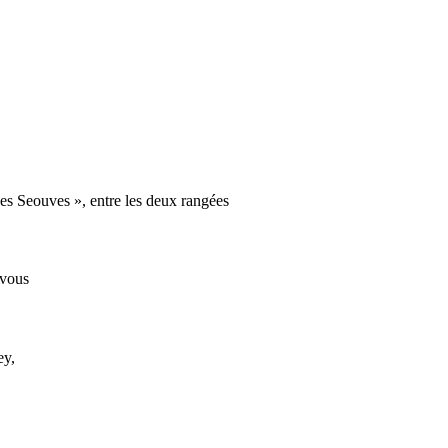
Les Seouves », entre les deux rangées
 vous
ey,