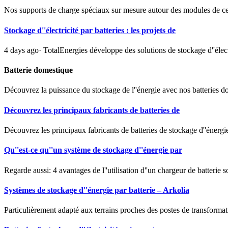
Nos supports de charge spéciaux sur mesure autour des modules de cellu
Stockage d''électricité par batteries : les projets de
4 days ago· TotalEnergies développe des solutions de stockage d''élec
Batterie domestique
Découvrez la puissance du stockage de l''énergie avec nos batteries d
Découvrez les principaux fabricants de batteries de
Découvrez les principaux fabricants de batteries de stockage d''énergie
Qu''est-ce qu''un système de stockage d''énergie par
Regarde aussi: 4 avantages de l''utilisation d''un chargeur de batterie 
Systèmes de stockage d''énergie par batterie – Arkolia
Particulièrement adapté aux terrains proches des postes de transformat