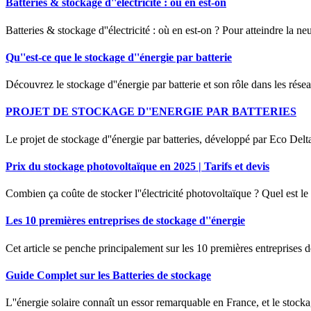
Batteries & stockage d''électricité : où en est-on
Batteries & stockage d''électricité : où en est-on ? Pour atteindre la ne
Qu''est-ce que le stockage d''énergie par batterie
Découvrez le stockage d''énergie par batterie et son rôle dans les résea
PROJET DE STOCKAGE D''ENERGIE PAR BATTERIES
Le projet de stockage d''énergie par batteries, développé par Eco Delt
Prix du stockage photovoltaïque en 2025 | Tarifs et devis
Combien ça coûte de stocker l''électricité photovoltaïque ? Quel est le
Les 10 premières entreprises de stockage d''énergie
Cet article se penche principalement sur les 10 premières entreprises
Guide Complet sur les Batteries de stockage
L''énergie solaire connaît un essor remarquable en France, et le stocka