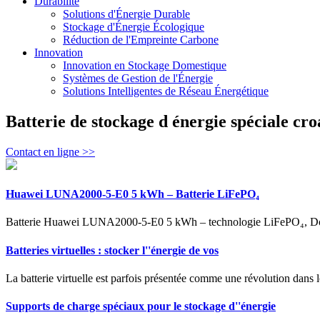
Durabilité
Solutions d'Énergie Durable
Stockage d'Énergie Écologique
Réduction de l'Empreinte Carbone
Innovation
Innovation en Stockage Domestique
Systèmes de Gestion de l'Énergie
Solutions Intelligentes de Réseau Énergétique
Batterie de stockage d énergie spéciale cro
Contact en ligne >>
Huawei LUNA2000-5-E0 5 kWh – Batterie LiFePO₄
Batterie Huawei LUNA2000-5-E0 5 kWh – technologie LiFePO₄, DoD
Batteries virtuelles : stocker l''énergie de vos
La batterie virtuelle est parfois présentée comme une révolution dans le 
Supports de charge spéciaux pour le stockage d''énergie