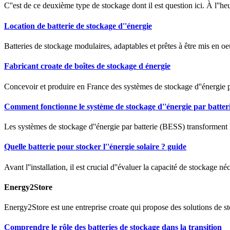
C''est de ce deuxième type de stockage dont il est question ici. À l''heur
Location de batterie de stockage d''énergie
Batteries de stockage modulaires, adaptables et prêtes à être mis en o
Fabricant croate de boîtes de stockage d énergie
Concevoir et produire en France des systèmes de stockage d''énergie 
Comment fonctionne le système de stockage d''énergie par batter
Les systèmes de stockage d''énergie par batterie (BESS) transforment 
Quelle batterie pour stocker l''énergie solaire ? guide
Avant l''installation, il est crucial d''évaluer la capacité de stockage né
Energy2Store
Energy2Store est une entreprise croate qui propose des solutions de stoc
Comprendre le rôle des batteries de stockage dans la transition