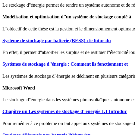
Le stockage d''énergie permet de rendre un système autonome et de rés
Modélisation et optimisation d''un système de stockage couplé à
L''objectif de cette thèse est la gestion et le dimensionnement optima
Système de stockage par batterie (BESS) : le futur du
En effet, il permet d''absorber les surplus et de restituer l''électricit
Systèmes de stockage d''énergie : Comment ils fonctionnent et
Les systèmes de stockage d''énergie se déclinent en plusieurs catégori
Microsoft Word
Le stockage d''énergie dans les systèmes photovoltaïques autonome est 
Chapitre un Les systèmes de stockage d''énergie 1.1 Introduc
Pour remédier à ce problème on fait appel aux systèmes de stockage dont