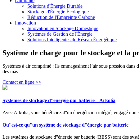
Durabilité
Solutions d'Énergie Durable
Stockage d'Énergie Écologique
Réduction de l'Empreinte Carbone
Innovation
Innovation en Stockage Domestique
Systèmes de Gestion de l'Énergie
Solutions Intelligentes de Réseau Énergétique
Système de charge pour le stockage et la p
Systèmes à air comprimé : Ils emmagasinent l’air sous pression dans des 
des mas
Contact en ligne >>
Systèmes de stockage d''énergie par batterie – Arkolia
Avec Arkolia, vous bénéficiez d''un énergéticien intégré, engagé non s
Qu''est-ce qu''un système de stockage d''énergie par batterie
Les systèmes de stockage d''énergie par batterie (BESS) sont des système