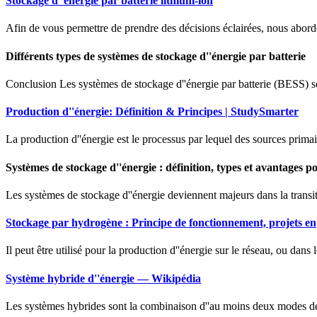
Stockage d''énergie par batterie lithium-ion
Afin de vous permettre de prendre des décisions éclairées, nous aborder
Différents types de systèmes de stockage d''énergie par batterie
Conclusion Les systèmes de stockage d''énergie par batterie (BESS) sont 
Production d''énergie: Définition & Principes | StudySmarter
La production d''énergie est le processus par lequel des sources primair
Systèmes de stockage d''énergie : définition, types et avantages p
Les systèmes de stockage d''énergie deviennent majeurs dans la transitio
Stockage par hydrogène : Principe de fonctionnement, projets en
Il peut être utilisé pour la production d''énergie sur le réseau, ou dans l
Système hybride d''énergie — Wikipédia
Les systèmes hybrides sont la combinaison d''au moins deux modes de p