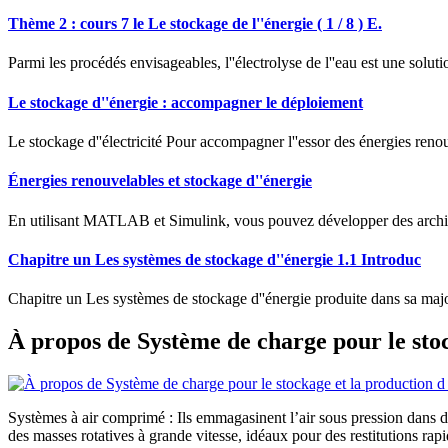
Thème 2 : cours 7 le Le stockage de l''énergie ( 1 / 8 ) E.
Parmi les procédés envisageables, l''électrolyse de l''eau est une so
Le stockage d''énergie : accompagner le déploiement
Le stockage d''électricité Pour accompagner l''essor des énergies renouv
Énergies renouvelables et stockage d''énergie
En utilisant MATLAB et Simulink, vous pouvez développer des architectur
Chapitre un Les systèmes de stockage d''énergie 1.1 Introduc
Chapitre un Les systèmes de stockage d''énergie produite dans sa major
À propos de Système de charge pour le stoc
Systèmes à air comprimé : Ils emmagasinent l’air sous pression dans des 
des masses rotatives à grande vitesse, idéaux pour des restitutions rapi