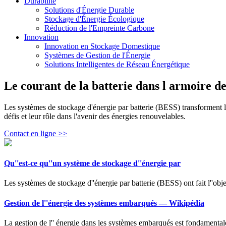
Durabilité
Solutions d'Énergie Durable
Stockage d'Énergie Écologique
Réduction de l'Empreinte Carbone
Innovation
Innovation en Stockage Domestique
Systèmes de Gestion de l'Énergie
Solutions Intelligentes de Réseau Énergétique
Le courant de la batterie dans l armoire de 
Les systèmes de stockage d'énergie par batterie (BESS) transforment l
défis et leur rôle dans l'avenir des énergies renouvelables.
Contact en ligne >>
Qu''est-ce qu''un système de stockage d''énergie par
Les systèmes de stockage d''énergie par batterie (BESS) ont fait l''obje
Gestion de l''énergie des systèmes embarqués — Wikipédia
La gestion de l'' énergie dans les systèmes embarqués est fondamenta