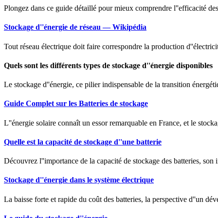
Plongez dans ce guide détaillé pour mieux comprendre l''efficacité des 
Stockage d''énergie de réseau — Wikipédia
Tout réseau électrique doit faire correspondre la production d''électr
Quels sont les différents types de stockage d''énergie disponibles
Le stockage d''énergie, ce pilier indispensable de la transition énergéti
Guide Complet sur les Batteries de stockage
L''énergie solaire connaît un essor remarquable en France, et le stocka
Quelle est la capacité de stockage d''une batterie
Découvrez l''importance de la capacité de stockage des batteries, son
Stockage d''énergie dans le système électrique
La baisse forte et rapide du coût des batteries, la perspective d''un dé