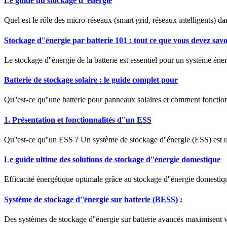
Le guide du stockage d''énergie
Quel est le rôle des micro-réseaux (smart grid, réseaux intelligents) d
Stockage d''énergie par batterie 101 : tout ce que vous devez savo
Le stockage d''énergie de la batterie est essentiel pour un système énergé
Batterie de stockage solaire : le guide complet pour
Qu''est-ce qu''une batterie pour panneaux solaires et comment fonctionn
1. Présentation et fonctionnalités d''un ESS
Qu''est-ce qu''un ESS ? Un système de stockage d''énergie (ESS) est u
Le guide ultime des solutions de stockage d''énergie domestique
Efficacité énergétique optimale grâce au stockage d''énergie domesti
Système de stockage d''énergie sur batterie (BESS) :
Des systèmes de stockage d''énergie sur batterie avancés maximisent vot