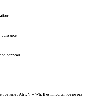
lations
e puissance
lation panneau
de l batterie : Ah x V = Wh. Il est important de ne pas