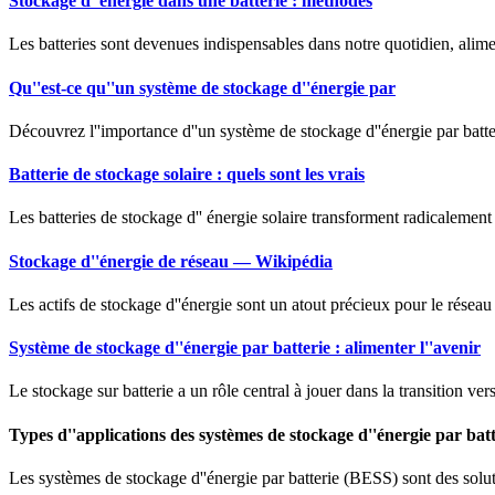
Stockage d''énergie dans une batterie : méthodes
Les batteries sont devenues indispensables dans notre quotidien, alime
Qu''est-ce qu''un système de stockage d''énergie par
Découvrez l''importance d''un système de stockage d''énergie par batte
Batterie de stockage solaire : quels sont les vrais
Les batteries de stockage d'' énergie solaire transforment radicalement n
Stockage d''énergie de réseau — Wikipédia
Les actifs de stockage d''énergie sont un atout précieux pour le réseau 
Système de stockage d''énergie par batterie : alimenter l''avenir
Le stockage sur batterie a un rôle central à jouer dans la transition 
Types d''applications des systèmes de stockage d''énergie par batt
Les systèmes de stockage d''énergie par batterie (BESS) sont des soluti