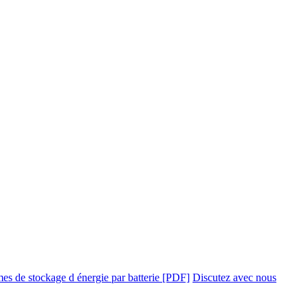
es de stockage d énergie par batterie [PDF]
Discutez avec nous