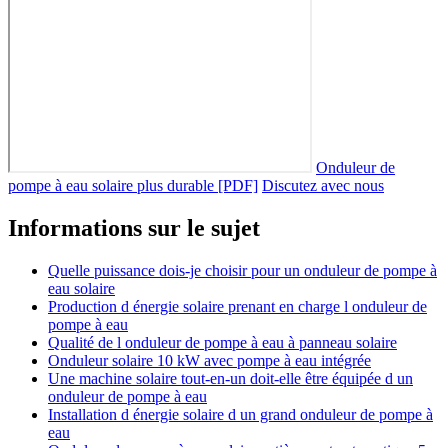
Onduleur de
pompe à eau solaire plus durable [PDF]
Discutez avec nous
Informations sur le sujet
Quelle puissance dois-je choisir pour un onduleur de pompe à
eau solaire
Production d énergie solaire prenant en charge l onduleur de
pompe à eau
Qualité de l onduleur de pompe à eau à panneau solaire
Onduleur solaire 10 kW avec pompe à eau intégrée
Une machine solaire tout-en-un doit-elle être équipée d un
onduleur de pompe à eau
Installation d énergie solaire d un grand onduleur de pompe à
eau