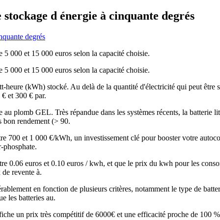
 stockage d énergie à cinquante degrés
e 5 000 et 15 000 euros selon la capacité choisie.
e 5 000 et 15 000 euros selon la capacité choisie.
heure (kWh) stocké. Au delà de la quantité d'électricité qui peut être st
€ et 300 € par.
 au plomb GEL. Très répandue dans les systèmes récents, la batterie li
rès bon rendement (> 90.
tre 700 et 1 000 €/kWh, un investissement clé pour booster votre autocon
er-phosphate.
 entre 0.06 euros et 0.10 euros / kwh, et que le prix du kwh pour les con
x de revente à.
rablement en fonction de plusieurs critères, notamment le type de batter
e les batteries au.
iche un prix très compétitif de 6000€ et une efficacité proche de 100 %