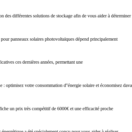
ation des différentes solutions de stockage afin de vous aider à déterminer 
erie pour panneaux solaires photovoltaïques dépend principalement
icatives ces dernières années, permettant une
rie : optimisez votre consommation d''énergie solaire et économisez dav
iche un prix très compétitif de 6000€ et une efficacité proche
r énergétique a été spécialement conçu pour vous aider à réaliser