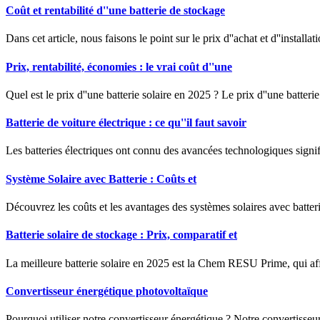
Coût et rentabilité d''une batterie de stockage
Dans cet article, nous faisons le point sur le prix d''achat et d''install
Prix, rentabilité, économies : le vrai coût d''une
Quel est le prix d''une batterie solaire en 2025 ? Le prix d''une batt
Batterie de voiture électrique : ce qu''il faut savoir
Les batteries électriques ont connu des avancées technologiques signif
Système Solaire avec Batterie : Coûts et
Découvrez les coûts et les avantages des systèmes solaires avec batte
Batterie solaire de stockage : Prix, comparatif et
La meilleure batterie solaire en 2025 est la Chem RESU Prime, qui aff
Convertisseur énergétique photovoltaïque
Pourquoi utiliser notre convertisseur énergétique ? Notre convertisseu