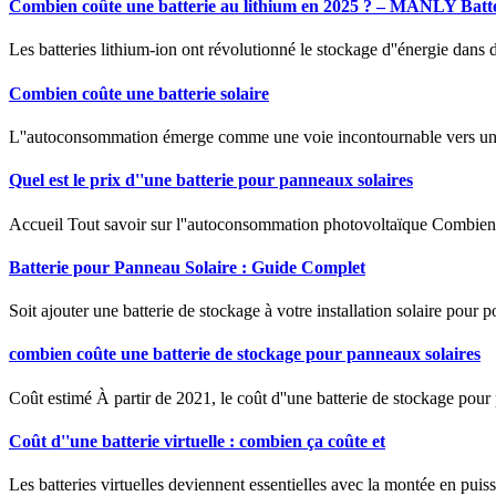
Combien coûte une batterie au lithium en 2025 ? – MANLY Batt
Les batteries lithium-ion ont révolutionné le stockage d''énergie dans div
Combien coûte une batterie solaire
L''autoconsommation émerge comme une voie incontournable vers une p
Quel est le prix d''une batterie pour panneaux solaires
Accueil Tout savoir sur l''autoconsommation photovoltaïque Combien 
Batterie pour Panneau Solaire : Guide Complet
Soit ajouter une batterie de stockage à votre installation solaire pou
combien coûte une batterie de stockage pour panneaux solaires
Coût estimé À partir de 2021, le coût d''une batterie de stockage p
Coût d''une batterie virtuelle : combien ça coûte et
Les batteries virtuelles deviennent essentielles avec la montée en pui