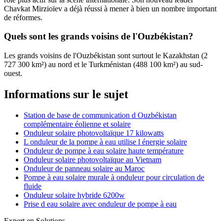
Chavkat Mirzioïev a déjà réussi à mener à bien un nombre important
de réformes.
Quels sont les grands voisins de l'Ouzbékistan?
Les grands voisins de l'Ouzbékistan sont surtout le Kazakhstan (2
727 300 km²) au nord et le Turkménistan (488 100 km²) au sud-
ouest.
Informations sur le sujet
Station de base de communication d Ouzbékistan
complémentaire éolienne et solaire
Onduleur solaire photovoltaïque 17 kilowatts
L onduleur de la pompe à eau utilise l énergie solaire
Onduleur de pompe à eau solaire haute température
Onduleur solaire photovoltaïque au Vietnam
Onduleur de panneau solaire au Maroc
Pompe à eau solaire murale à onduleur pour circulation de
fluide
Onduleur solaire hybride 6200w
Prise d eau solaire avec onduleur de pompe à eau
Expert en Solutions