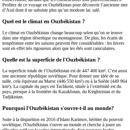
Profitez de ce voyage en Ouzbékistan pour découvrir l’ancienne mer
d’Aral dont il ne subsiste plus qu’un modeste lac salé.
Quel est le climat en Ouzbékistan ?
Le climat en Ouzbékistan change beaucoup selon qu’on se trouve
dans une région désertique ou montagneuse. De plus, les écarts de
température entre les saisons peuvent être considérables : les hivers
sont en effet très rigoureux alors que les étés sont caniculaires.
Quelle est la superficie de l'Ouzbékistan ?
La superficie totale de l’Ouzbékistan est de 447 400 km². C'est aussi
une ancienne république soviétique. Pour donner une idée de sa
taille, cela équivaut au Maroc (446 550 km²) ou à la Suède (449 964
km²). La capitale du pays est Tachkent, située à l’extrémité est du
pays, presque à la frontière du Kazakhstan, du Kirghizistan et du
Tadjikistan.
Pourquoi l'Ouzbékistan s'ouvre-t-il au monde?
Suite à la disparition en 2016 d'Islam Karimov, héritier du pouvoir
soviétique, l'Ouzbékistan s'ouvre au monde et cherche à jouer un
rôle plus actif sur la scène internationale. Son nouveau leader