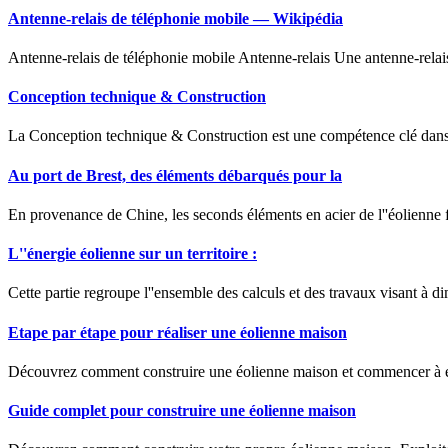
Antenne-relais de téléphonie mobile — Wikipédia
Antenne-relais de téléphonie mobile Antenne-relais Une antenne-relais 
Conception technique & Construction
La Conception technique & Construction est une compétence clé dans le s
Au port de Brest, des éléments débarqués pour la
En provenance de Chine, les seconds éléments en acier de l''éolienne fl
L''énergie éolienne sur un territoire :
Cette partie regroupe l''ensemble des calculs et des travaux visant à 
Etape par étape pour réaliser une éolienne maison
Découvrez comment construire une éolienne maison et commencer à expl
Guide complet pour construire une éolienne maison